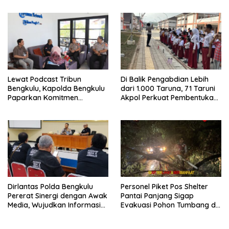
Lewat Podcast Tribun
Di Balik Pengabdian Lebih
Bengkulu, Kapolda Bengkulu
dari 1.000 Taruna, 71 Taruni
Paparkan Komitmen
Akpol Perkuat Pembentukan
Mewujudkan Polri yang
Karakter Siswa Sekolah
Profesional dan Humanis
Rakyat
Dirlantas Polda Bengkulu
Personel Piket Pos Shelter
Pererat Sinergi dengan Awak
Pantai Panjang Sigap
Media, Wujudkan Informasi
Evakuasi Pohon Tumbang di
yang Edukatif dan
Belakang Hotel Grage
Berkualitas