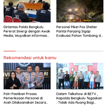
Dirlantas Polda Bengkulu
Personel Piket Pos Shelter
Pererat Sinergi dengan Awak
Pantai Panjang Sigap
Media, Wujudkan Informasi
Evakuasi Pohon Tumbang di
yang Edukatif dan
Belakang Hotel Grage
Berkualitas
Rekomendasi untuk kamu
Polri Pastikan Proses
Dalam Talkshow di BETV ,
Pemeriksaan Personel di
Kapolda Bengkulu Tegaskan
Aceh Dilaksanakan Secara
: Tidak Ada Ruang Bagi
Profesional dan Transparan
Gengster