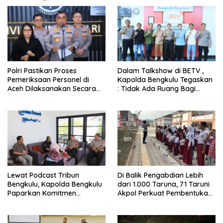
Polri Pastikan Proses
Dalam Talkshow di BETV ,
Pemeriksaan Personel di
Kapolda Bengkulu Tegaskan
Aceh Dilaksanakan Secara
: Tidak Ada Ruang Bagi
Profesional dan Transparan
Gengster
Lewat Podcast Tribun
Di Balik Pengabdian Lebih
Bengkulu, Kapolda Bengkulu
dari 1.000 Taruna, 71 Taruni
Paparkan Komitmen
Akpol Perkuat Pembentukan
Mewujudkan Polri yang
Karakter Siswa Sekolah
Profesional dan Humanis
Rakyat