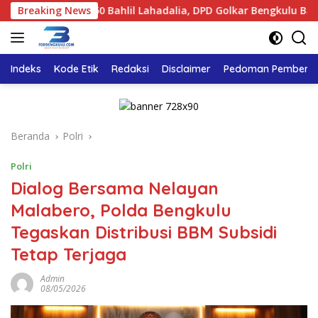
Langsung
ke-50 Bahlil Lahadalia, DPD Golkar Bengkulu Bagikan Ribuan 
Breaking News
ke
konten
Indeks
Kode Etik
Redaksi
Disclaimer
Pedoman Pemberita
Beranda
Polri
Polri
Dialog Bersama Nelayan
Malabero, Polda Bengkulu
Tegaskan Distribusi BBM Subsidi
Tetap Terjaga
Admin
08/05/2026