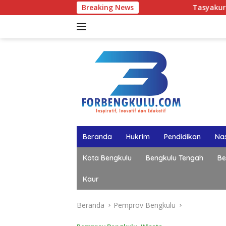
Langsung
Breaking News
Tasyakuran Hari Lahir ke-50 
ke
konten
Beranda
Hukrim
Pendidikan
Nas
Kota Bengkulu
Bengkulu Tengah
Be
Kaur
Beranda
Pemprov Bengkulu