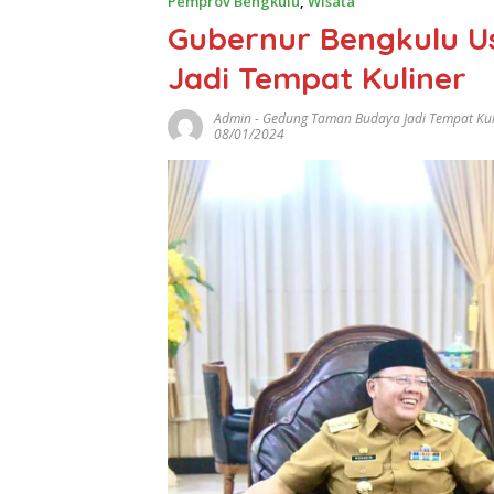
Pemprov Bengkulu
,
Wisata
Gubernur Bengkulu U
Jadi Tempat Kuliner
Admin
-
Gedung Taman Budaya Jadi Tempat Kul
08/01/2024