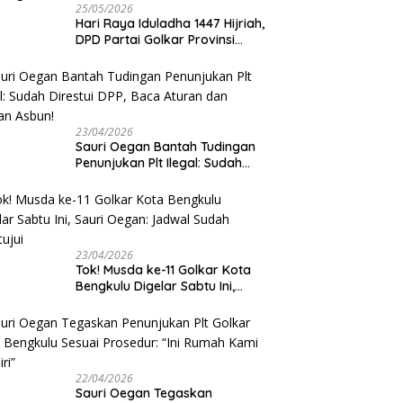
25/05/2026
Hari Raya Iduladha 1447 Hijriah,
DPD Partai Golkar Provinsi
Bengkulu Kurban 5 Sapi dan 1
Kambing
23/04/2026
Sauri Oegan Bantah Tudingan
Penunjukan Plt Ilegal: Sudah
Direstui DPP, Baca Aturan dan
Jangan Asbun!
23/04/2026
‎Tok! Musda ke-11 Golkar Kota
Bengkulu Digelar Sabtu Ini,
Sauri Oegan: Jadwal Sudah
Disetujui
22/04/2026
Sauri Oegan Tegaskan