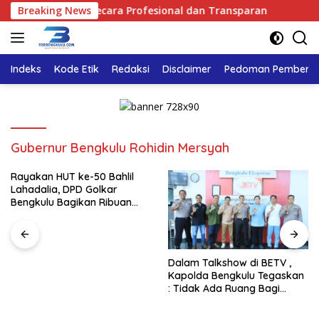
Langsung
laksanakan Secara Profesional dan Transparan
Breaking News
Rayakan 
ke
konten
Indeks
Kode Etik
Redaksi
Disclaimer
Pedoman Pemberita
Gubernur Bengkulu Rohidin Mersyah
Rayakan HUT ke-50 Bahlil
Lahadalia, DPD Golkar
Bengkulu Bagikan Ribuan
Nasi Kotak dan Bantuan ke
Puluhan Panti Asuhan
Dalam Talkshow di BETV ,
Kapolda Bengkulu Tegaskan
: Tidak Ada Ruang Bagi
Gengster