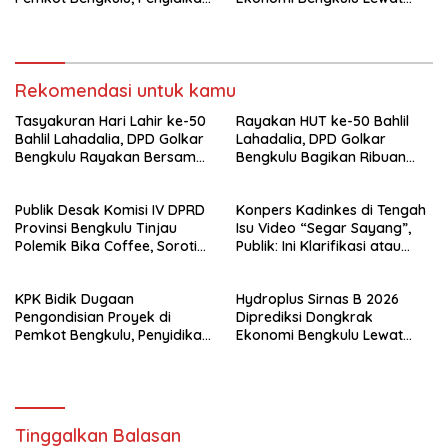
Tak Hanya Menyasar Kadis
Ribuan Pengunjung
PUPR
Rekomendasi untuk kamu
Tasyakuran Hari Lahir ke-50
Rayakan HUT ke-50 Bahlil
Bahlil Lahadalia, DPD Golkar
Lahadalia, DPD Golkar
Bengkulu Rayakan Bersama
Bengkulu Bagikan Ribuan
Kader
Nasi Kotak dan Bantuan ke
Puluhan Panti Asuhan
Publik Desak Komisi IV DPRD
Konpers Kadinkes di Tengah
Provinsi Bengkulu Tinjau
Isu Video “Segar Sayang”,
Polemik Bika Coffee, Soroti
Publik: Ini Klarifikasi atau
Dugaan Pergeseran Konsep
Bukan?
Family Cafe
KPK Bidik Dugaan
Hydroplus Sirnas B 2026
Pengondisian Proyek di
Diprediksi Dongkrak
Pemkot Bengkulu, Penyidikan
Ekonomi Bengkulu Lewat
Tak Hanya Menyasar Kadis
Ribuan Pengunjung
PUPR
Tinggalkan Balasan