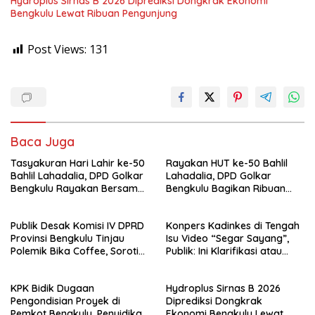
Hydroplus Sirnas B 2026 Diprediksi Dongkrak Ekonomi
Bengkulu Lewat Ribuan Pengunjung
Post Views:
131
Baca Juga
Tasyakuran Hari Lahir ke-50
Rayakan HUT ke-50 Bahlil
Bahlil Lahadalia, DPD Golkar
Lahadalia, DPD Golkar
Bengkulu Rayakan Bersama
Bengkulu Bagikan Ribuan
Kader
Nasi Kotak dan Bantuan ke
Puluhan Panti Asuhan
Publik Desak Komisi IV DPRD
Konpers Kadinkes di Tengah
Provinsi Bengkulu Tinjau
Isu Video “Segar Sayang”,
Polemik Bika Coffee, Soroti
Publik: Ini Klarifikasi atau
Dugaan Pergeseran Konsep
Bukan?
Family Cafe
KPK Bidik Dugaan
Hydroplus Sirnas B 2026
Pengondisian Proyek di
Diprediksi Dongkrak
Pemkot Bengkulu, Penyidikan
Ekonomi Bengkulu Lewat