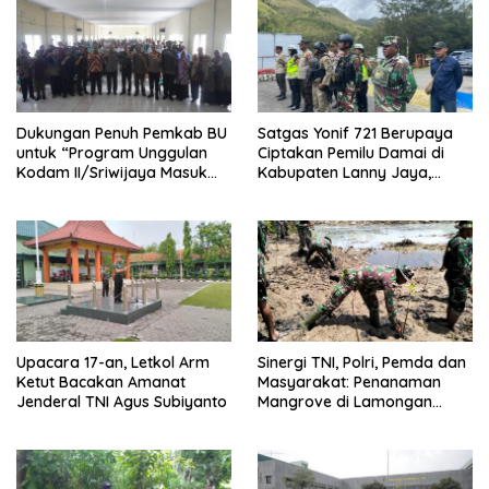
Dukungan Penuh Pemkab BU
Satgas Yonif 721 Berupaya
untuk “Program Unggulan
Ciptakan Pemilu Damai di
Kodam II/Sriwijaya Masuk
Kabupaten Lanny Jaya,
Kampus”
Tanah Papua
Upacara 17-an, Letkol Arm
Sinergi TNI, Polri, Pemda dan
Ketut Bacakan Amanat
Masyarakat: Penanaman
Jenderal TNI Agus Subiyanto
Mangrove di Lamongan
untuk Kelestarian Alam