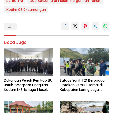
berita TNI
Doa Bersama di Malam Pergantian Tahun
Kodim 0812/Lamongan
Baca Juga
Dukungan Penuh Pemkab BU
Satgas Yonif 721 Berupaya
untuk “Program Unggulan
Ciptakan Pemilu Damai di
Kodam II/Sriwijaya Masuk
Kabupaten Lanny Jaya,
Kampus”
Tanah Papua