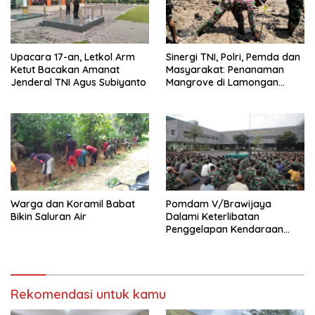
Upacara 17-an, Letkol Arm
Sinergi TNI, Polri, Pemda dan
Ketut Bacakan Amanat
Masyarakat: Penanaman
Jenderal TNI Agus Subiyanto
Mangrove di Lamongan
untuk Kelestarian Alam
Warga dan Koramil Babat
Pomdam V/Brawijaya
Bikin Saluran Air
Dalami Keterlibatan
Penggelapan Kendaraan
Bermotor Oknum Prajurit
TNI-AD
Rekomendasi untuk kamu