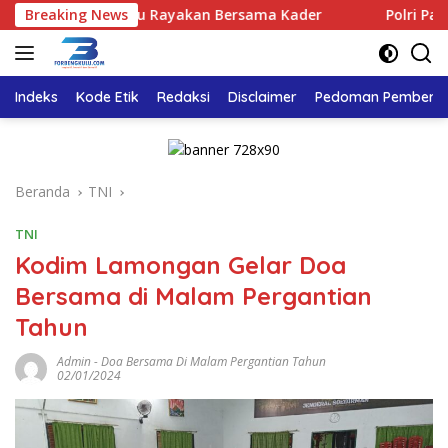
Langsung
ar Bengkulu Rayakan Bersama Kader
Breaking News
Polri Pastikan Pros
ke
konten
Indeks
Kode Etik
Redaksi
Disclaimer
Pedoman Pemberita
Beranda
TNI
TNI
Kodim Lamongan Gelar Doa
Bersama di Malam Pergantian
Tahun
Admin
-
Doa Bersama Di Malam Pergantian Tahun
02/01/2024