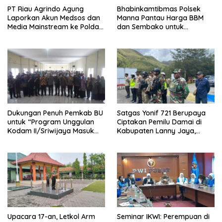
PT Riau Agrindo Agung
Bhabinkamtibmas Polsek
Laporkan Akun Medsos dan
Manna Pantau Harga BBM
Media Mainstream ke Polda
dan Sembako untuk
Bengkulu Terkait Dugaan
Antisipasi Kelangkaan
Pelanggaran UU ITE
Dukungan Penuh Pemkab BU
Satgas Yonif 721 Berupaya
untuk “Program Unggulan
Ciptakan Pemilu Damai di
Kodam II/Sriwijaya Masuk
Kabupaten Lanny Jaya,
Kampus”
Tanah Papua
Upacara 17-an, Letkol Arm
Seminar IKWI: Perempuan di