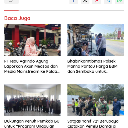
Baca Juga
PT Riau Agrindo Agung
Bhabinkamtibmas Polsek
Laporkan Akun Medsos dan
Manna Pantau Harga BBM
Media Mainstream ke Polda
dan Sembako untuk
Bengkulu Terkait Dugaan
Antisipasi Kelangkaan
Pelanggaran UU ITE
Dukungan Penuh Pemkab BU
Satgas Yonif 721 Berupaya
untuk “Program Unggulan
Ciptakan Pemilu Damai di