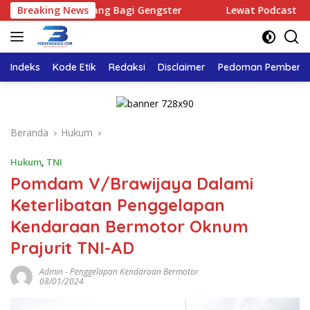
Langsung
 Ada Ruang Bagi Gengster
Breaking News
Lewat Podcast Tribun Bengku
ke
konten
Indeks
Kode Etik
Redaksi
Disclaimer
Pedoman Pemberita
Beranda
Hukum
Hukum
,
TNI
Pomdam V/Brawijaya Dalami
Keterlibatan Penggelapan
Kendaraan Bermotor Oknum
Prajurit TNI-AD
Admin
-
Penggelapan Kendaraan Bermotor
08/01/2024