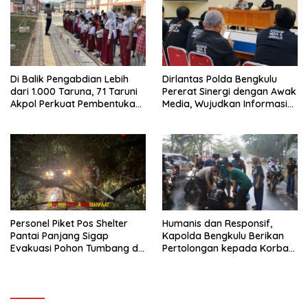
Di Balik Pengabdian Lebih
Dirlantas Polda Bengkulu
dari 1.000 Taruna, 71 Taruni
Pererat Sinergi dengan Awak
Akpol Perkuat Pembentukan
Media, Wujudkan Informasi
Karakter Siswa Sekolah
yang Edukatif dan
Rakyat
Berkualitas
Personel Piket Pos Shelter
Humanis dan Responsif,
Pantai Panjang Sigap
Kapolda Bengkulu Berikan
Evakuasi Pohon Tumbang di
Pertolongan kepada Korban
Belakang Hotel Grage
Laka di Pantai Panjang