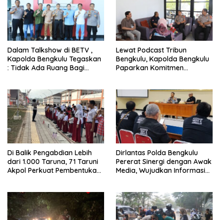
Dalam Talkshow di BETV ,
Lewat Podcast Tribun
Kapolda Bengkulu Tegaskan
Bengkulu, Kapolda Bengkulu
: Tidak Ada Ruang Bagi
Paparkan Komitmen
Gengster
Mewujudkan Polri yang
Profesional dan Humanis
Di Balik Pengabdian Lebih
Dirlantas Polda Bengkulu
dari 1.000 Taruna, 71 Taruni
Pererat Sinergi dengan Awak
Akpol Perkuat Pembentukan
Media, Wujudkan Informasi
Karakter Siswa Sekolah
yang Edukatif dan
Rakyat
Berkualitas