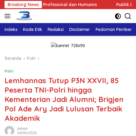
Langsung
i yang Profesional dan Humanis
Breaking News
Publik Desak Komisi I
ke
konten
Indeks
Kode Etik
Redaksi
Disclaimer
Pedoman Pemberita
Beranda
Polri
Polri
Lemhannas Tutup P3N XXVII, 85
Peserta TNI-Polri hingga
Kementerian Jadi Alumni; Brigjen
Pol Ade Ary Jadi Lulusan Terbaik
Akademik
Admin
04/06/2026