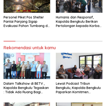
Personel Piket Pos Shelter
Humanis dan Responsif,
Pantai Panjang Sigap
Kapolda Bengkulu Berikan
Evakuasi Pohon Tumbang di
Pertolongan kepada Korban
Belakang Hotel Grage
Laka di Pantai Panjang
Rekomendasi untuk kamu
Dalam Talkshow di BETV ,
Lewat Podcast Tribun
Kapolda Bengkulu Tegaskan
Bengkulu, Kapolda Bengkulu
: Tidak Ada Ruang Bagi
Paparkan Komitmen
Gengster
Mewujudkan Polri yang
Profesional dan Humanis