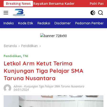
Langsung
r Bengkulu Rayakan Bersama Kader
Breaking News
Polri Pastikan Prose
ke
konten
Indeks
Kode Etik
Redaksi
Disclaimer
Pedoman Pemberita
Beranda
Pendidikan
Pendidikan
,
TNI
Letkol Arm Ketut Terima
Kunjungan Tiga Pelajar SMA
Taruna Nusantara
Admin
-
Kunjungan Tiga Pelajar SMA Taruna Nusantara
04/01/2024