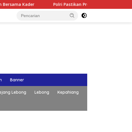
Polri Pastikan Proses Pemeriksaan Personel di Aceh Dilak
n
Banner
ejang Lebong
Lebong
Kepahiang