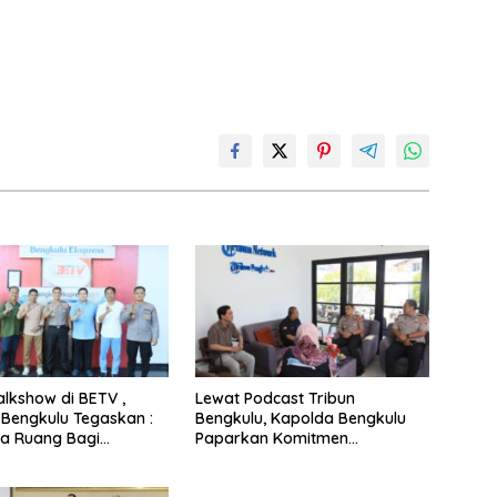
lkshow di BETV ,
Lewat Podcast Tribun
Bengkulu Tegaskan :
Bengkulu, Kapolda Bengkulu
a Ruang Bagi
Paparkan Komitmen
r
Mewujudkan Polri yang
Profesional dan Humanis