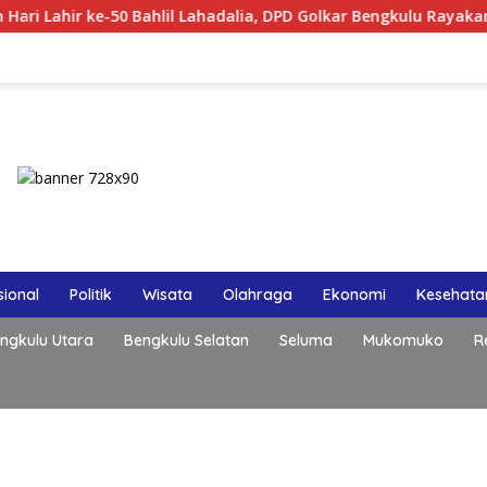
hlil Lahadalia, DPD Golkar Bengkulu Rayakan Bersama Kader
ional
Politik
Wisata
Olahraga
Ekonomi
Kesehata
ngkulu Utara
Bengkulu Selatan
Seluma
Mukomuko
R