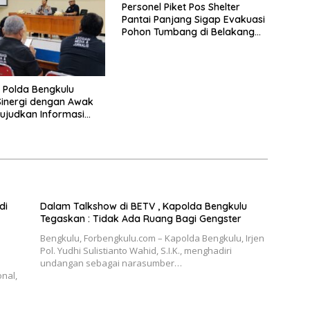
Personel Piket Pos Shelter
Pantai Panjang Sigap Evakuasi
Pohon Tumbang di Belakang
Hotel Grage
s Polda Bengkulu
Sinergi dengan Awak
ujudkan Informasi
katif dan Berkualitas
di
Dalam Talkshow di BETV , Kapolda Bengkulu
Tegaskan : Tidak Ada Ruang Bagi Gengster
Bengkulu, Forbengkulu.com – Kapolda Bengkulu, Irjen
Pol. Yudhi Sulistianto Wahid, S.I.K., menghadiri
undangan sebagai narasumber…
nal,