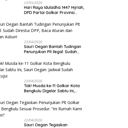
25/05/2026
Hari Raya Iduladha 1447 Hijriah,
DPD Partai Golkar Provinsi
Bengkulu Kurban 5 Sapi dan 1
Kambing
23/04/2026
Sauri Oegan Bantah Tudingan
Penunjukan Plt Ilegal: Sudah
Direstui DPP, Baca Aturan dan
Jangan Asbun!
23/04/2026
‎Tok! Musda ke-11 Golkar Kota
Bengkulu Digelar Sabtu Ini,
Sauri Oegan: Jadwal Sudah
Disetujui
22/04/2026
Sauri Oegan Tegaskan