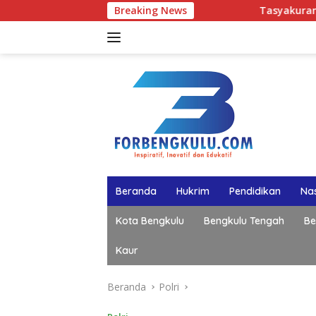
Langsung
Breaking News
Tasyakuran Hari Lahir ke-50 Ba
ke
konten
Beranda
Hukrim
Pendidikan
Nas
Kota Bengkulu
Bengkulu Tengah
Be
Kaur
Beranda
Polri