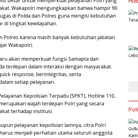
 misi besar untuk memperkuat pelayanan Polri yang
Huk
akat. Wakapolri mengungkapkan bahwa hampir 90
ugas di Polda dan Polres guna mengisi kebutuhan
 di tingkat kewilayahan.
an Polres karena masih banyak kebutuhan jabatan
ujar Wakapolri.
baru akan memperkuat fungsi Samapta dan
da terdepan dalam interaksi dengan masyarakat.
ick response, berintegritas, serta
alam setiap pelayanan.
layanan Kepolisian Terpadu (SPKT), Hotline 110,
merupakan wajah terdepan Polri yang secara
Poli
at terhadap institusi.
aupun pelayanan kepolisian lainnya, citra Polri
 harus menjadi perhatian utama seluruh anggota