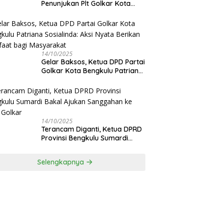
Penunjukan Plt Golkar Kota
Bengkulu Sesuai Prosedur: “Ini
Rumah Kami Sendiri”
14/10/2025
‎Gelar Baksos, Ketua DPD Partai
Golkar Kota Bengkulu Patriana
Sosialinda: Aksi Nyata Berikan
Manfaat bagi Masyarakat
14/10/2025
Terancam Diganti, Ketua DPRD
Provinsi Bengkulu Sumardi
Bakal Ajukan Sanggahan ke
DPP Golkar
Selengkapnya