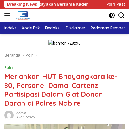
Langsung
engkulu Rayakan Bersama Kader
Breaking News
Polri Pastikan Proses P
ke
konten
Indeks
Kode Etik
Redaksi
Disclaimer
Pedoman Pemberita
Beranda
Polri
Polri
Meriahkan HUT Bhayangkara ke-
80, Personel Damai Cartenz
Partisipasi Dalam Giat Donor
Darah di Polres Nabire
Admin
12/06/2026