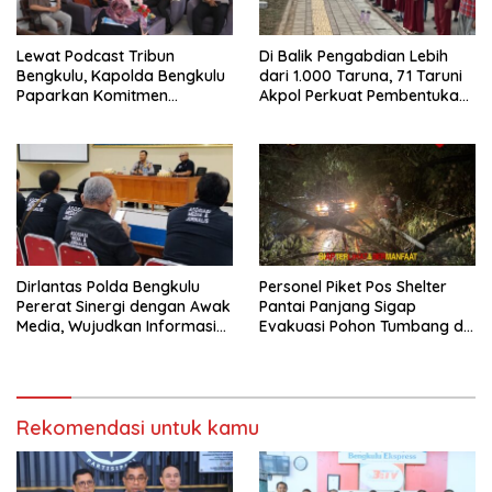
Lewat Podcast Tribun
Di Balik Pengabdian Lebih
Bengkulu, Kapolda Bengkulu
dari 1.000 Taruna, 71 Taruni
Paparkan Komitmen
Akpol Perkuat Pembentukan
Mewujudkan Polri yang
Karakter Siswa Sekolah
Profesional dan Humanis
Rakyat
Dirlantas Polda Bengkulu
Personel Piket Pos Shelter
Pererat Sinergi dengan Awak
Pantai Panjang Sigap
Media, Wujudkan Informasi
Evakuasi Pohon Tumbang di
yang Edukatif dan
Belakang Hotel Grage
Berkualitas
Rekomendasi untuk kamu