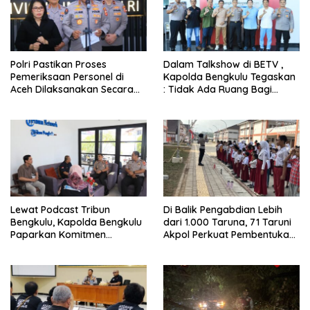
Polri Pastikan Proses
Dalam Talkshow di BETV ,
Pemeriksaan Personel di
Kapolda Bengkulu Tegaskan
Aceh Dilaksanakan Secara
: Tidak Ada Ruang Bagi
Profesional dan Transparan
Gengster
Lewat Podcast Tribun
Di Balik Pengabdian Lebih
Bengkulu, Kapolda Bengkulu
dari 1.000 Taruna, 71 Taruni
Paparkan Komitmen
Akpol Perkuat Pembentukan
Mewujudkan Polri yang
Karakter Siswa Sekolah
Profesional dan Humanis
Rakyat