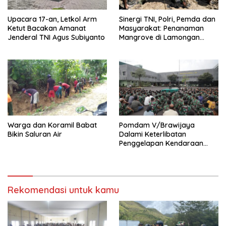
Upacara 17-an, Letkol Arm
Sinergi TNI, Polri, Pemda dan
Ketut Bacakan Amanat
Masyarakat: Penanaman
Jenderal TNI Agus Subiyanto
Mangrove di Lamongan
untuk Kelestarian Alam
Warga dan Koramil Babat
Pomdam V/Brawijaya
Bikin Saluran Air
Dalami Keterlibatan
Penggelapan Kendaraan
Bermotor Oknum Prajurit
TNI-AD
Rekomendasi untuk kamu