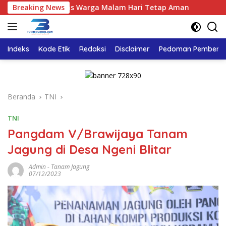
Langsung
kan Aktivitas Warga Malam Hari Tetap Aman
Breaking News
Tasyakuran 
ke
konten
Indeks
Kode Etik
Redaksi
Disclaimer
Pedoman Pemberita
Beranda
TNI
TNI
Pangdam V/Brawijaya Tanam
Jagung di Desa Ngeni Blitar
Admin
-
Tanam Jagung
07/12/2023