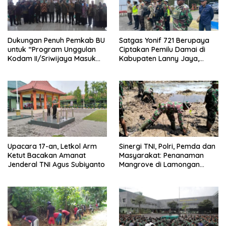
Dukungan Penuh Pemkab BU
Satgas Yonif 721 Berupaya
untuk “Program Unggulan
Ciptakan Pemilu Damai di
Kodam II/Sriwijaya Masuk
Kabupaten Lanny Jaya,
Kampus”
Tanah Papua
Upacara 17-an, Letkol Arm
Sinergi TNI, Polri, Pemda dan
Ketut Bacakan Amanat
Masyarakat: Penanaman
Jenderal TNI Agus Subiyanto
Mangrove di Lamongan
untuk Kelestarian Alam