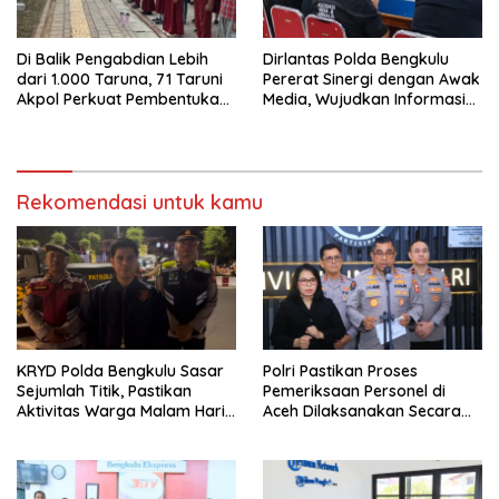
Di Balik Pengabdian Lebih
Dirlantas Polda Bengkulu
dari 1.000 Taruna, 71 Taruni
Pererat Sinergi dengan Awak
Akpol Perkuat Pembentukan
Media, Wujudkan Informasi
Karakter Siswa Sekolah
yang Edukatif dan
Rakyat
Berkualitas
Rekomendasi untuk kamu
KRYD Polda Bengkulu Sasar
Polri Pastikan Proses
Sejumlah Titik, Pastikan
Pemeriksaan Personel di
Aktivitas Warga Malam Hari
Aceh Dilaksanakan Secara
Tetap Aman
Profesional dan Transparan