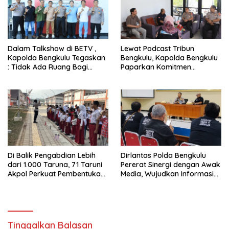
Dalam Talkshow di BETV ,
Lewat Podcast Tribun
Kapolda Bengkulu Tegaskan
Bengkulu, Kapolda Bengkulu
: Tidak Ada Ruang Bagi
Paparkan Komitmen
Gengster
Mewujudkan Polri yang
Profesional dan Humanis
Di Balik Pengabdian Lebih
Dirlantas Polda Bengkulu
dari 1.000 Taruna, 71 Taruni
Pererat Sinergi dengan Awak
Akpol Perkuat Pembentukan
Media, Wujudkan Informasi
Karakter Siswa Sekolah
yang Edukatif dan
Rakyat
Berkualitas
Tinggalkan Balasan