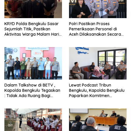
KRYD Polda Bengkulu Sasar
Polri Pastikan Proses
Sejumlah Titik, Pastikan
Pemeriksaan Personel di
Aktivitas Warga Malam Hari
Aceh Dilaksanakan Secara
Tetap Aman
Profesional dan Transparan
Dalam Talkshow di BETV ,
Lewat Podcast Tribun
Kapolda Bengkulu Tegaskan
Bengkulu, Kapolda Bengkulu
: Tidak Ada Ruang Bagi
Paparkan Komitmen
Gengster
Mewujudkan Polri yang
Profesional dan Humanis