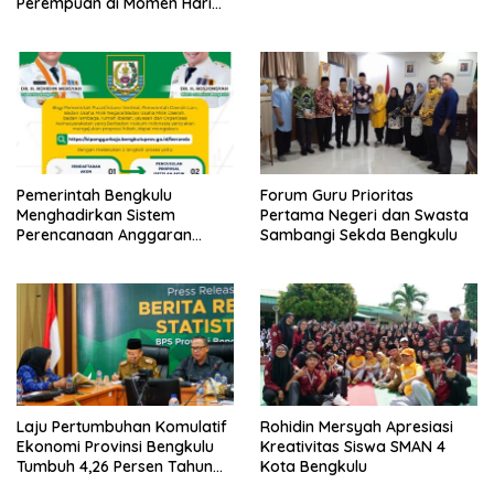
Perempuan di Momen Hari
Kartini ke-147
Pemerintah Bengkulu
Forum Guru Prioritas
Menghadirkan Sistem
Pertama Negeri dan Swasta
Perencanaan Anggaran
Sambangi Sekda Bengkulu
Hibah Terintegrasi
Laju Pertumbuhan Komulatif
Rohidin Mersyah Apresiasi
Ekonomi Provinsi Bengkulu
Kreativitas Siswa SMAN 4
Tumbuh 4,26 Persen Tahun
Kota Bengkulu
2023