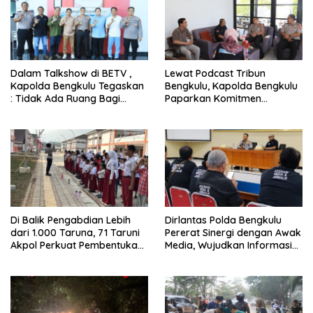
Dalam Talkshow di BETV ,
Lewat Podcast Tribun
Kapolda Bengkulu Tegaskan
Bengkulu, Kapolda Bengkulu
: Tidak Ada Ruang Bagi
Paparkan Komitmen
Gengster
Mewujudkan Polri yang
Profesional dan Humanis
Di Balik Pengabdian Lebih
Dirlantas Polda Bengkulu
dari 1.000 Taruna, 71 Taruni
Pererat Sinergi dengan Awak
Akpol Perkuat Pembentukan
Media, Wujudkan Informasi
Karakter Siswa Sekolah
yang Edukatif dan
Rakyat
Berkualitas