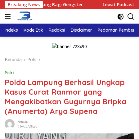
Langsung
dak Ada Ruang Bagi Gengster
Breaking News
Lewat Podcast Tribun Ben
ke
konten
Indeks
Kode Etik
Redaksi
Disclaimer
Pedoman Pemberita
Beranda
Polri
Polri
Polda Lampung Berhasil Ungkap
Kasus Curat Ranmor yang
Mengakibatkan Gugurnya Bripka
(Anumerta) Arya Supena
Admin
16/05/2026