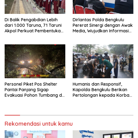
Di Balik Pengabdian Lebih
Dirlantas Polda Bengkulu
dari 1.000 Taruna, 71 Taruni
Pererat Sinergi dengan Awak
Akpol Perkuat Pembentukan
Media, Wujudkan Informasi
Karakter Siswa Sekolah
yang Edukatif dan
Rakyat
Berkualitas
Personel Piket Pos Shelter
Humanis dan Responsif,
Pantai Panjang Sigap
Kapolda Bengkulu Berikan
Evakuasi Pohon Tumbang di
Pertolongan kepada Korban
Belakang Hotel Grage
Laka di Pantai Panjang
Rekomendasi untuk kamu