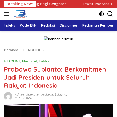
Langsung
da Ruang Bagi Gengster
Breaking News
Lewat Podcast Tribun Bengkulu
ke
konten
Indeks
Kode Etik
Redaksi
Disclaimer
Pedoman Pemberita
Beranda
HEADLINE
HEADLINE
,
Nasional
,
Politik
Prabowo Subianto: Berkomitmen
Jadi Presiden untuk Seluruh
Rakyat Indonesia
Admin
-
Komitmen Prabowo Subianto
05/02/2024