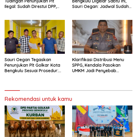
Tudingan Penunjukan Plt
Bengkulu Digelar Sabtu Ini,
Ilegal: Sudah Direstui DPP,
Sauri Oegan: Jadwal Sudah
Baca Aturan dan Jangan
Disetujui
Asbun!
Sauri Oegan Tegaskan
Klarifikasi Distribusi Menu
Penunjukan Plt Golkar Kota
SPPG, Kendala Pasokan
Bengkulu Sesuai Prosedur:
UMKM Jadi Penyebab
“Ini Rumah Kami Sendiri”
Kekurangan Paket
Rekomendasi untuk kamu