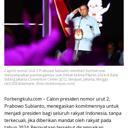
Capres nomor urut 2 Prabowo Subianto memberi hormat usai
menyampaikan pandangannya saat Debat Kelima Pilpres 2024 di Balai
Sidang Jakarta Convention Center (JCC), Senayan, Jakarta, Minggu
(4/2/2024) kemarin. (foto:dok/kompas.com)
Forbengkulu.com – Calon presiden nomor urut 2,
Prabowo Subianto, menegaskan komitmennya untuk
menjadi presiden bagi seluruh rakyat Indonesia, tanpa
terkecuali, jika diberikan mandat oleh rakyat pada
tahun 2024. Pernyataan tersebut disampaikan