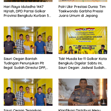
Hari Raya Iduladha 1447
Polri Ukir Prestasi Dunia: Tim
Hijriah, DPD Partai Golkar
Taekwondo Garbha Presisi
Provinsi Bengkulu Kurban 5
Juara Umum di Jepang
Sapi dan 1 Kambing
Sauri Oegan Bantah
‎Tok! Musda ke-11 Golkar Kota
Tudingan Penunjukan Plt
Bengkulu Digelar Sabtu Ini,
Ilegal: Sudah Direstui DPP,
Sauri Oegan: Jadwal Sudah
Baca Aturan dan Jangan
Disetujui
Asbun!
Sauri Oegan Tegaskan
Klarifikasi Distribusi Menu