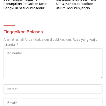
Penunjukan Plt Golkar Kota
SPPG, Kendala Pasokan
Bengkulu Sesuai Prosedur:
UMKM Jadi Penyebab
“Ini Rumah Kami Sendiri”
Kekurangan Paket
Tinggalkan Balasan
Alamat email Anda tidak akan dipublikasikan.
Ruas yang wajib
ditandai
*