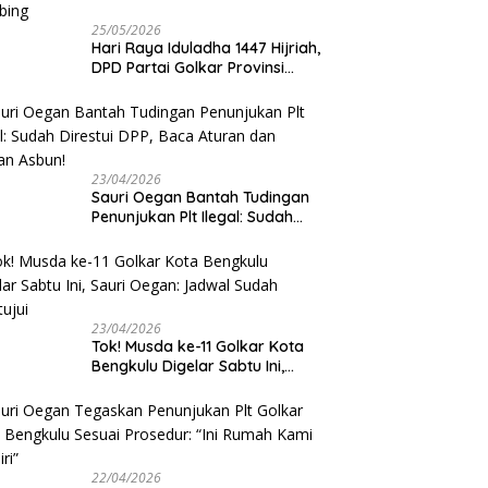
25/05/2026
Hari Raya Iduladha 1447 Hijriah,
DPD Partai Golkar Provinsi
Bengkulu Kurban 5 Sapi dan 1
Kambing
23/04/2026
Sauri Oegan Bantah Tudingan
Penunjukan Plt Ilegal: Sudah
Direstui DPP, Baca Aturan dan
Jangan Asbun!
23/04/2026
‎Tok! Musda ke-11 Golkar Kota
Bengkulu Digelar Sabtu Ini,
Sauri Oegan: Jadwal Sudah
Disetujui
22/04/2026