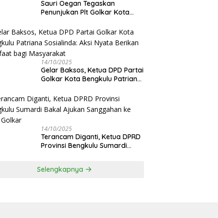
Sauri Oegan Tegaskan
Penunjukan Plt Golkar Kota
Bengkulu Sesuai Prosedur: “Ini
Rumah Kami Sendiri”
14/10/2025
‎Gelar Baksos, Ketua DPD Partai
Golkar Kota Bengkulu Patriana
Sosialinda: Aksi Nyata Berikan
Manfaat bagi Masyarakat
14/10/2025
Terancam Diganti, Ketua DPRD
Provinsi Bengkulu Sumardi
Bakal Ajukan Sanggahan ke
DPP Golkar
Selengkapnya