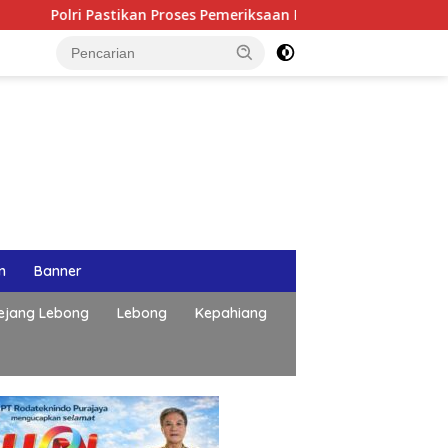
i Pastikan Proses Pemeriksaan Personel di Aceh Dilaksanakan S
n
Banner
ejang Lebong
Lebong
Kepahiang