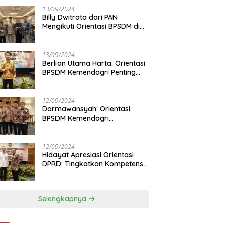
13/09/2024
Billy Dwitrata dari PAN
Mengikuti Orientasi BPSDM di
Jakarta
13/09/2024
Berlian Utama Harta: Orientasi
BPSDM Kemendagri Penting
Tingkatkan Kapasitas Anggota
DPRD
12/09/2024
Darmawansyah: Orientasi
BPSDM Kemendagri
Tingkatkan Pemahaman
Anggota DPRD
12/09/2024
Hidayat Apresiasi Orientasi
DPRD: Tingkatkan Kompetensi
dan Integritas Anggota Dewan
Selengkapnya