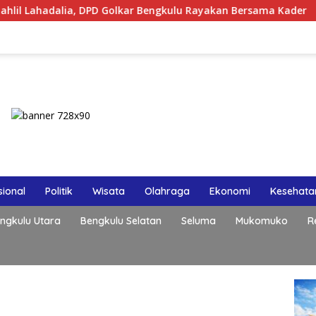
dalia, DPD Golkar Bengkulu Rayakan Bersama Kader
Polr
ional
Politik
Wisata
Olahraga
Ekonomi
Kesehata
ngkulu Utara
Bengkulu Selatan
Seluma
Mukomuko
R