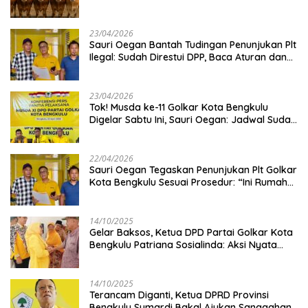
Kambing
23/04/2026
Sauri Oegan Bantah Tudingan Penunjukan Plt
Ilegal: Sudah Direstui DPP, Baca Aturan dan
Jangan Asbun!
23/04/2026
‎Tok! Musda ke-11 Golkar Kota Bengkulu
Digelar Sabtu Ini, Sauri Oegan: Jadwal Sudah
Disetujui
22/04/2026
Sauri Oegan Tegaskan Penunjukan Plt Golkar
Kota Bengkulu Sesuai Prosedur: “Ini Rumah
Kami Sendiri”
14/10/2025
‎Gelar Baksos, Ketua DPD Partai Golkar Kota
Bengkulu Patriana Sosialinda: Aksi Nyata
Berikan Manfaat bagi Masyarakat
14/10/2025
Terancam Diganti, Ketua DPRD Provinsi
Bengkulu Sumardi Bakal Ajukan Sanggahan