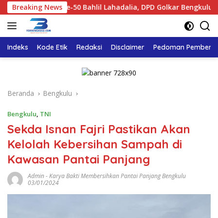
Langsung
 HUT ke-50 Bahlil Lahadalia, DPD Golkar Bengkulu Bagikan Rib
Breaking News
ke
konten
Indeks
Kode Etik
Redaksi
Disclaimer
Pedoman Pemberita
Beranda
Bengkulu
Bengkulu
,
TNI
Sekda Isnan Fajri Pastikan Akan
Kelolah Kebersihan Sampah di
Kawasan Pantai Panjang
Admin
-
Karya Bakti Membersihkan Pantai Panjang Bengkulu
03/01/2024