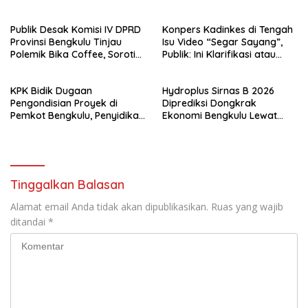
Kader
Nasi Kotak dan Bantuan ke
Puluhan Panti Asuhan
Publik Desak Komisi IV DPRD
Konpers Kadinkes di Tengah
Provinsi Bengkulu Tinjau
Isu Video “Segar Sayang”,
Polemik Bika Coffee, Soroti
Publik: Ini Klarifikasi atau
Dugaan Pergeseran Konsep
Bukan?
Family Cafe
KPK Bidik Dugaan
Hydroplus Sirnas B 2026
Pengondisian Proyek di
Diprediksi Dongkrak
Pemkot Bengkulu, Penyidikan
Ekonomi Bengkulu Lewat
Tak Hanya Menyasar Kadis
Ribuan Pengunjung
PUPR
Tinggalkan Balasan
Alamat email Anda tidak akan dipublikasikan.
Ruas yang wajib
ditandai
*