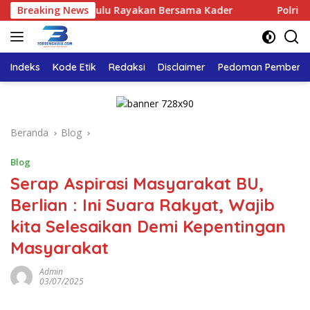
Langsung
 Golkar Bengkulu Rayakan Bersama Kader
Breaking News
Polri Pastikan
ke
konten
Indeks
Kode Etik
Redaksi
Disclaimer
Pedoman Pemberita
Beranda
Blog
Blog
Serap Aspirasi Masyarakat BU,
Berlian : Ini Suara Rakyat, Wajib
kita Selesaikan Demi Kepentingan
Masyarakat
Admin
03/07/2025