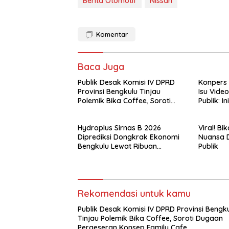
Berita Otomotif
Nissan
Komentar
Baca Juga
Publik Desak Komisi IV DPRD
Konpers 
Provinsi Bengkulu Tinjau
Isu Vide
Polemik Bika Coffee, Soroti
Publik: In
Dugaan Pergeseran Konsep
Bukan?
Family Cafe
Hydroplus Sirnas B 2026
Viral! B
Diprediksi Dongkrak Ekonomi
Nuansa D
Bengkulu Lewat Ribuan
Publik
Pengunjung
Rekomendasi untuk kamu
Publik Desak Komisi IV DPRD Provinsi Bengk
Tinjau Polemik Bika Coffee, Soroti Dugaan
Pergeseran Konsep Family Cafe