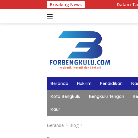
Langsung
Breaking News
Dalam Talkshow di B
ke
konten
Beranda
Hukrim
Pendidikan
Nas
Kota Bengkulu
Bengkulu Tengah
Be
Kaur
Beranda
Blog