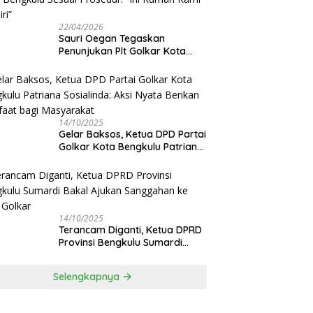
22/04/2026
Sauri Oegan Tegaskan
Penunjukan Plt Golkar Kota
Bengkulu Sesuai Prosedur: “Ini
Rumah Kami Sendiri”
14/10/2025
‎Gelar Baksos, Ketua DPD Partai
Golkar Kota Bengkulu Patriana
Sosialinda: Aksi Nyata Berikan
Manfaat bagi Masyarakat
14/10/2025
Terancam Diganti, Ketua DPRD
Provinsi Bengkulu Sumardi
Bakal Ajukan Sanggahan ke
DPP Golkar
Selengkapnya