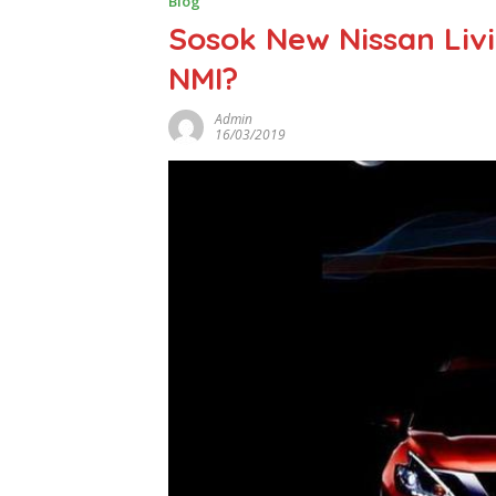
Blog
Sosok New Nissan Liv
NMI?
Admin
16/03/2019