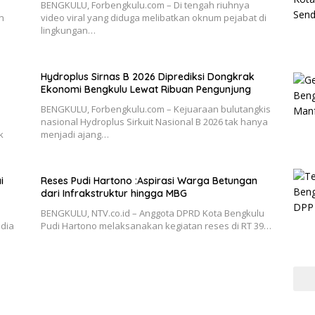
BENGKULU, Forbengkulu.com – Di tengah riuhnya
n
video viral yang diduga melibatkan oknum pejabat di
lingkungan…
Hydroplus Sirnas B 2026 Diprediksi Dongkrak
Ekonomi Bengkulu Lewat Ribuan Pengunjung
BENGKULU, Forbengkulu.com – Kejuaraan bulutangkis
nasional Hydroplus Sirkuit Nasional B 2026 tak hanya
k
menjadi ajang…
i
Reses Pudi Hartono :Aspirasi Warga Betungan
dari Infrakstruktur hingga MBG
BENGKULU, NTV.co.id – Anggota DPRD Kota Bengkulu
edia
Pudi Hartono melaksanakan kegiatan reses di RT 39…