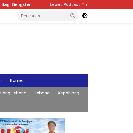
ster
Lewat Podcast Tribun Bengkulu, Kapolda Bengkul
n
Banner
ejang Lebong
Lebong
Kepahiang