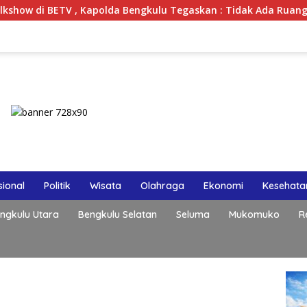
ETV , Kapolda Bengkulu Tegaskan : Tidak Ada Ruang Bagi Geng
ional
Politik
Wisata
Olahraga
Ekonomi
Kesehata
ngkulu Utara
Bengkulu Selatan
Seluma
Mukomuko
R