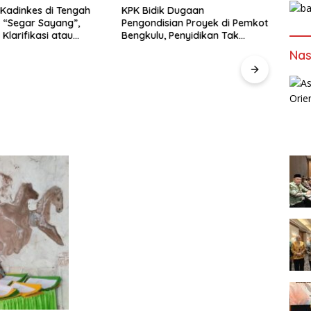
Kadinkes di Tengah
KPK Bidik Dugaan
Hydro
o “Segar Sayang”,
Pengondisian Proyek di Pemkot
Dipr
i Klarifikasi atau
Bengkulu, Penyidikan Tak
Beng
Hanya Menyasar Kadis PUPR
Peng
Nas