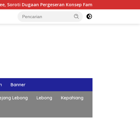
 Dugaan Pergeseran Konsep Family Cafe
Di Balik Pengab
n
Banner
ejang Lebong
Lebong
Kepahiang