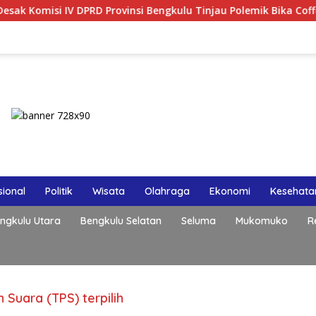
i IV DPRD Provinsi Bengkulu Tinjau Polemik Bika Coffee, Soroti
ional
Politik
Wisata
Olahraga
Ekonomi
Kesehata
ngkulu Utara
Bengkulu Selatan
Seluma
Mukomuko
R
uara (TPS) terpilih