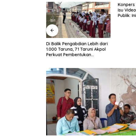
k Komisi IV DPRD
Konpers 
gkulu Tinjau
Isu Vide
 Coffee, Soroti
Publik: In
geseran Konsep
Bukan?
Di Balik Pengabdian Lebih dari
1.000 Taruna, 71 Taruni Akpol
Perkuat Pembentukan
Karakter Siswa Sekolah Rakyat