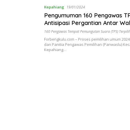
Kepahiang
19/01/2024
Pengumuman 160 Pengawas TPS 
Antisipasi Pergantian Antar Wa
160 Pengawas Tempat Pemungutan Suara (TPS) Terpili
Forbengkulu.com – Proses pemilihan umum 2024
dan Panitia Pengawas Pemilihan (Panwaslu) Ke
Kepahiang…