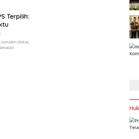
Terpilih:
ktu
h
 semakin dekat,
camatan
Huk