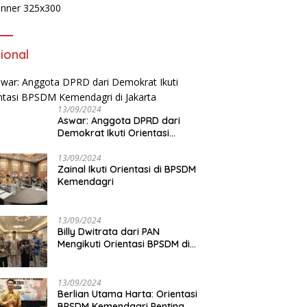
plus Sirnas B 2026
V
ediksi Dongkrak Ekonomi
N
kulu Lewat Ribuan
Pu
unjung
ional
‎PBSI Bengkulu Gelar Hydroplus
13/09/2024
Sirkuit Nasional B 2026 pada
Aswar: Anggota DPRD dari
17–22 Agustus, Atlet dari
Demokrat Ikuti Orientasi
Seluruh Indonesia Siap
BPSDM Kemendagri di Jakarta
Bertanding
13/09/2024
Zainal Ikuti Orientasi di BPSDM
Kemendagri
13/09/2024
Billy Dwitrata dari PAN
Mengikuti Orientasi BPSDM di
Jakarta
13/09/2024
Berlian Utama Harta: Orientasi
BPSDM Kemendagri Penting