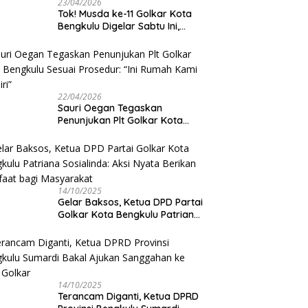
23/04/2026
‎Tok! Musda ke-11 Golkar Kota
Bengkulu Digelar Sabtu Ini,
Sauri Oegan: Jadwal Sudah
Disetujui
22/04/2026
Sauri Oegan Tegaskan
Penunjukan Plt Golkar Kota
Bengkulu Sesuai Prosedur: “Ini
Rumah Kami Sendiri”
14/10/2025
‎Gelar Baksos, Ketua DPD Partai
Golkar Kota Bengkulu Patriana
Sosialinda: Aksi Nyata Berikan
Manfaat bagi Masyarakat
14/10/2025
Terancam Diganti, Ketua DPRD