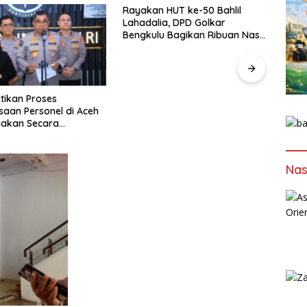
Rayakan HUT ke-50 Bahlil
Lahadalia, DPD Golkar
Bengkulu Bagikan Ribuan Nasi
Kotak dan Bantuan ke Puluhan
Panti Asuhan
tikan Proses
Dalam
aan Personel di Aceh
Kapol
akan Secara
Tida
nal dan Transparan
Geng
Nas