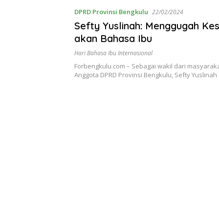
DPRD Provinsi Bengkulu
22/02/2024
Sefty Yuslinah: Menggugah Ke
akan Bahasa Ibu
Hari Bahasa Ibu Internasional
Forbengkulu.com – Sebagai wakil dari masyarak
Anggota DPRD Provinsi Bengkulu, Sefty Yuslina