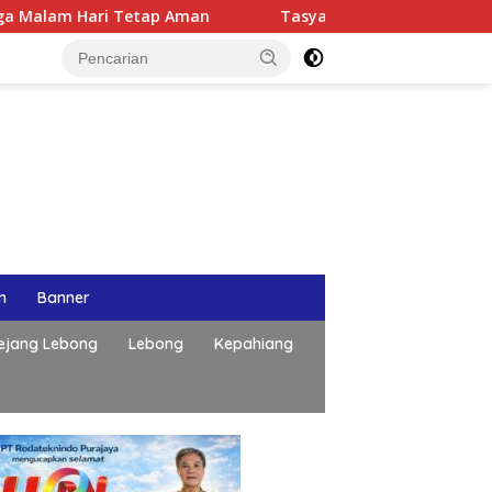
ari Tetap Aman
Tasyakuran Hari Lahir ke-50 Bahlil La
n
Banner
ejang Lebong
Lebong
Kepahiang