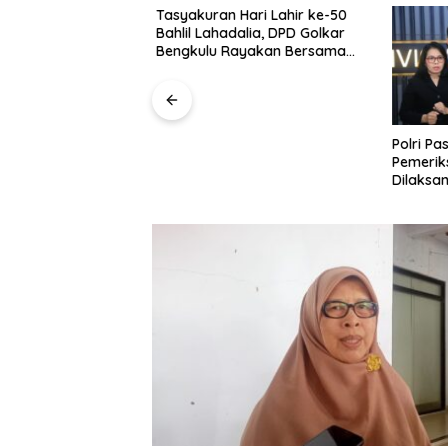
Tasyakuran Hari Lahir ke-50
Bahlil Lahadalia, DPD Golkar
Bengkulu Rayakan Bersama
Kader
Bengkulu Sasar
Polri Pas
ik, Pastikan
Pemeriks
arga Malam Hari
Dilaksan
Profesio