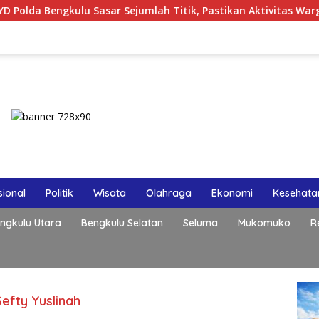
gkulu Sasar Sejumlah Titik, Pastikan Aktivitas Warga Malam H
ional
Politik
Wisata
Olahraga
Ekonomi
Kesehata
ngkulu Utara
Bengkulu Selatan
Seluma
Mukomuko
R
efty Yuslinah