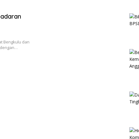
sadaran
at Bengkulu dan
h dengan…