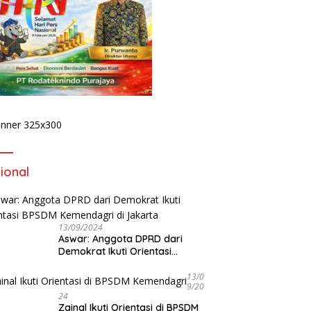
P
P
P
D
F
 Talkshow di BETV ,
Lewat Podcast Tribun
da Bengkulu Tegaskan :
Bengkulu, Kapolda Bengkulu
k Ada Ruang Bagi
Paparkan Komitmen
ster
Mewujudkan Polri yang
Profesional dan Humanis
ional
13/09/2024
Aswar: Anggota DPRD dari
Demokrat Ikuti Orientasi
BPSDM Kemendagri di Jakarta
13/0
9/20
24
Zainal Ikuti Orientasi di BPSDM