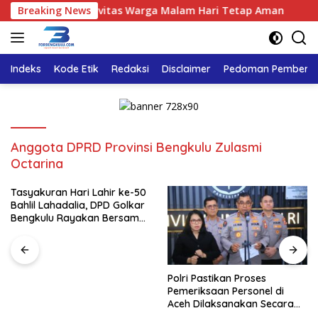
Langsung
, Pastikan Aktivitas Warga Malam Hari Tetap Aman
Breaking News
Tas
ke
konten
Indeks
Kode Etik
Redaksi
Disclaimer
Pedoman Pemberita
Anggota DPRD Provinsi Bengkulu Zulasmi
Octarina
Tasyakuran Hari Lahir ke-50
Bahlil Lahadalia, DPD Golkar
Bengkulu Rayakan Bersama
Kader
Polri Pastikan Proses
Pemeriksaan Personel di
Aceh Dilaksanakan Secara
Profesional dan Transparan