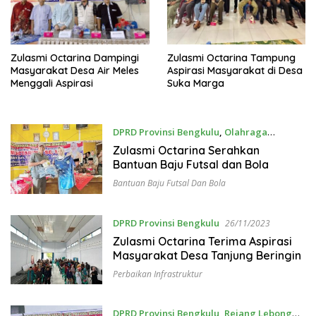
Zulasmi Octarina Dampingi
Zulasmi Octarina Tampung
Masyarakat Desa Air Meles
Aspirasi Masyarakat di Desa
Menggali Aspirasi
Suka Marga
DPRD Provinsi Bengkulu
,
Olahraga
26/11/2023
Zulasmi Octarina Serahkan
Bantuan Baju Futsal dan Bola
Bantuan Baju Futsal Dan Bola
DPRD Provinsi Bengkulu
26/11/2023
Zulasmi Octarina Terima Aspirasi
Masyarakat Desa Tanjung Beringin
Perbaikan Infrastruktur
DPRD Provinsi Bengkulu
,
Rejang Lebong