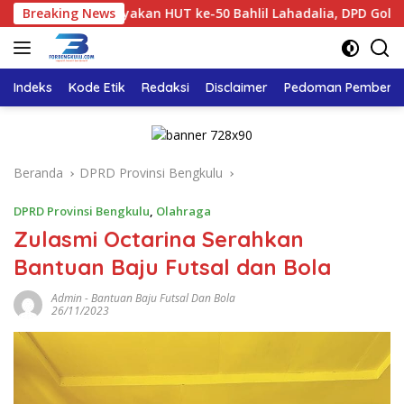
Langsung
Breaking News
Rayakan HUT ke-50 Bahlil Lahadalia, DPD Golkar Bengkulu
ke
konten
Indeks
Kode Etik
Redaksi
Disclaimer
Pedoman Pemberita
Beranda
DPRD Provinsi Bengkulu
DPRD Provinsi Bengkulu
,
Olahraga
Zulasmi Octarina Serahkan
Bantuan Baju Futsal dan Bola
Admin
-
Bantuan Baju Futsal Dan Bola
26/11/2023