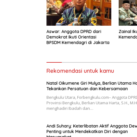
Aswar: Anggota DPRD dari
Zainal Ik
Demokrat Ikuti Orientasi
Kemenda
BPSDM Kemendagri di Jakarta
Rekomendasi untuk kamu
‎Natal Oikumene Giri Mulya, Berlian Utama H
Tekankan Persatuan dan Kebersamaan
Bengkulu Utara, Forbengkulu.com– Anggota DPR
Provinsi Bengkulu, Berlian Utama Harta, S.H., M.H
menghadiri Ibadah dan…
Andi Suhary: Keterlibatan Aktif Anggota De
Penting untuk Mendekatkan Diri dengan
Masyarakat