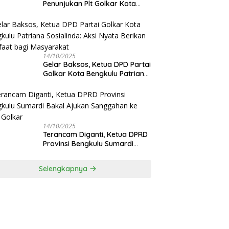
Penunjukan Plt Golkar Kota
Bengkulu Sesuai Prosedur: “Ini
Rumah Kami Sendiri”
14/10/2025
‎Gelar Baksos, Ketua DPD Partai
Golkar Kota Bengkulu Patriana
Sosialinda: Aksi Nyata Berikan
Manfaat bagi Masyarakat
14/10/2025
Terancam Diganti, Ketua DPRD
Provinsi Bengkulu Sumardi
Bakal Ajukan Sanggahan ke
DPP Golkar
Selengkapnya