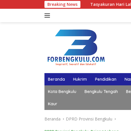
Langsung
Tasyakuran Hari Lahir ke-50 Bahlil Lahadal
Breaking News
ke
konten
Beranda
Hukrim
Pendidikan
Nas
Kota Bengkulu
Bengkulu Tengah
Be
Kaur
Beranda
DPRD Provinsi Bengkulu