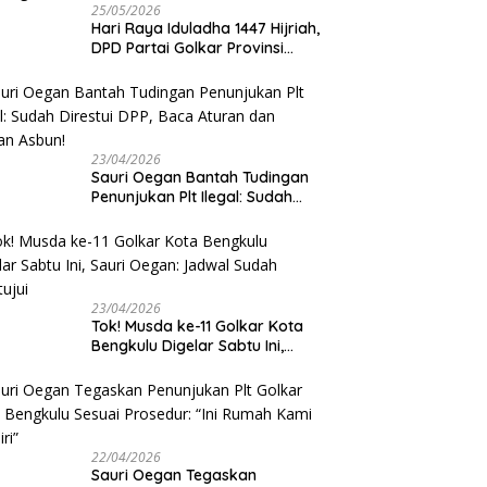
25/05/2026
Hari Raya Iduladha 1447 Hijriah,
DPD Partai Golkar Provinsi
Bengkulu Kurban 5 Sapi dan 1
Kambing
23/04/2026
Sauri Oegan Bantah Tudingan
Penunjukan Plt Ilegal: Sudah
Direstui DPP, Baca Aturan dan
Jangan Asbun!
23/04/2026
‎Tok! Musda ke-11 Golkar Kota
Bengkulu Digelar Sabtu Ini,
Sauri Oegan: Jadwal Sudah
Disetujui
22/04/2026
Sauri Oegan Tegaskan