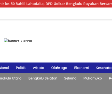
ia, DPD Golkar Bengkulu Rayakan Bersama Kader
Polri P
ional
Politik
Wisata
Olahraga
Ekonomi
Kesehata
ngkulu Utara
Bengkulu Selatan
Seluma
Mukomuko
R