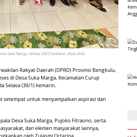
sa Suka Marga, Selasa (30/1) kemarin. (foto:dok)
wakilan Rakyat Daerah (DPRD) Provinsi Bengkulu,
reses di Desa Suka Marga, Kecamatan Curup
a Selasa (30/1) kemarin.
kat setempat untuk menyampaikan aspirasi dan
pala Desa Suka Marga, Pujoko Fitraono, serta
asyarakat, dan elemen masyarakat lainnya,
gkapkan oleh Zulasmi Octarina.