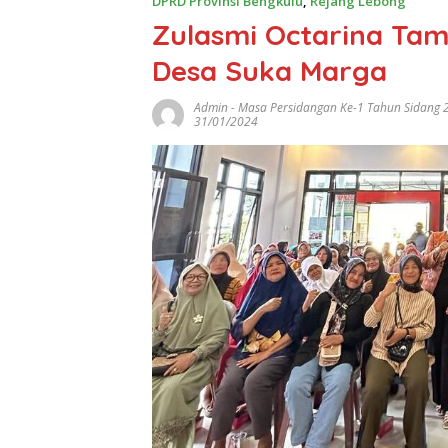
DPRD Provinsi Bengkulu
,
Rejang Lebong
Zulasmi Octarina Tam
Desa Suka Marga
Admin
-
Masa Persidangan Ke-1 Tahun Sidang 
31/01/2024