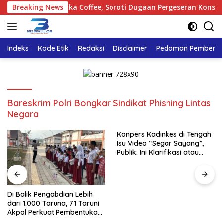
Langsung
njau Polemik Bika Coffee, Soroti Dugaan Pergeseran Konsep Fam
Breaking News
ke
konten
Indeks
Kode Etik
Redaksi
Disclaimer
Pedoman Pemberita
Bareskrim Polri Bongkar Sindikat Phishing Lintas
Negara
Konpers Kadinkes di Tengah
Isu Video “Segar Sayang”,
Publik: Ini Klarifikasi atau
Bukan?
Di Balik Pengabdian Lebih
dari 1.000 Taruna, 71 Taruni
Akpol Perkuat Pembentukan
Karakter Siswa Sekolah