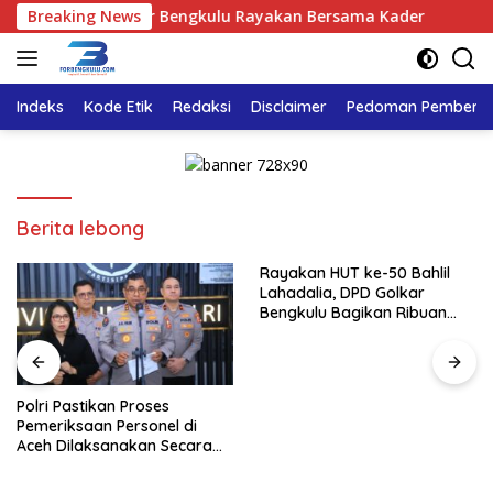
Langsung
alia, DPD Golkar Bengkulu Rayakan Bersama Kader
Breaking News
Polri
ke
konten
Indeks
Kode Etik
Redaksi
Disclaimer
Pedoman Pemberita
Berita lebong
Rayakan HUT ke-50 Bahlil
Lahadalia, DPD Golkar
Bengkulu Bagikan Ribuan
Nasi Kotak dan Bantuan ke
Puluhan Panti Asuhan
Polri Pastikan Proses
Pemeriksaan Personel di
Aceh Dilaksanakan Secara
Profesional dan Transparan