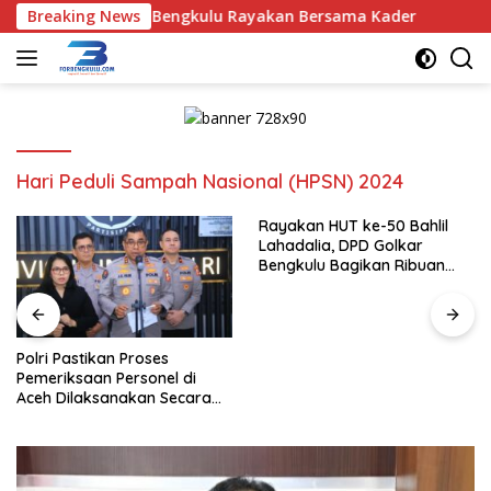
Langsung
alia, DPD Golkar Bengkulu Rayakan Bersama Kader
Breaking News
Polri
ke
konten
Hari Peduli Sampah Nasional (HPSN) 2024
Rayakan HUT ke-50 Bahlil
Lahadalia, DPD Golkar
Bengkulu Bagikan Ribuan
Nasi Kotak dan Bantuan ke
Puluhan Panti Asuhan
Polri Pastikan Proses
Pemeriksaan Personel di
Aceh Dilaksanakan Secara
Profesional dan Transparan