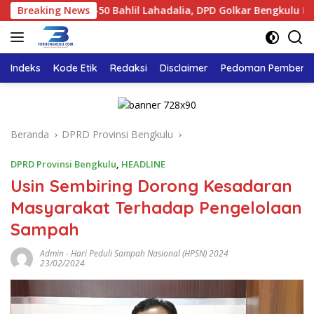
Langsung
T ke-50 Bahlil Lahadalia, DPD Golkar Bengkulu Bagikan Ribua
Breaking News
ke
konten
Indeks
Kode Etik
Redaksi
Disclaimer
Pedoman Pemberita
Beranda
DPRD Provinsi Bengkulu
DPRD Provinsi Bengkulu
,
HEADLINE
Usin Sembiring Dorong Kesadaran
Masyarakat Terhadap Pengelolaan
Sampah
Admin
-
Hari Peduli Sampah Nasional (HPSN) 2024
23/02/2024