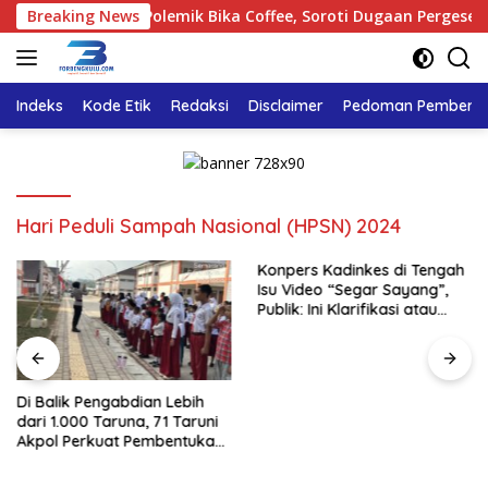
Langsung
engkulu Tinjau Polemik Bika Coffee, Soroti Dugaan Pergeseran K
Breaking News
ke
konten
Indeks
Kode Etik
Redaksi
Disclaimer
Pedoman Pemberita
Hari Peduli Sampah Nasional (HPSN) 2024
Konpers Kadinkes di Tengah
Isu Video “Segar Sayang”,
Publik: Ini Klarifikasi atau
Bukan?
Di Balik Pengabdian Lebih
dari 1.000 Taruna, 71 Taruni
Akpol Perkuat Pembentukan
Karakter Siswa Sekolah
Rakyat