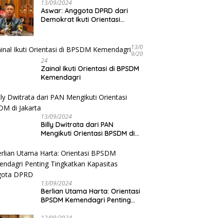
13/09/2024
Aswar: Anggota DPRD dari
 Podcast Tribun
D
Demokrat Ikuti Orientasi
ulu, Kapolda Bengkulu
1
BPSDM Kemendagri di Jakarta
rkan Komitmen
P
judkan Polri yang
K
13/0
sional dan Humanis
9/20
24
Zainal Ikuti Orientasi di BPSDM
Kemendagri
13/09/2024
Billy Dwitrata dari PAN
Mengikuti Orientasi BPSDM di
Jakarta
13/09/2024
Berlian Utama Harta: Orientasi
BPSDM Kemendagri Penting
Tingkatkan Kapasitas Anggota
DPRD
12/09/2024