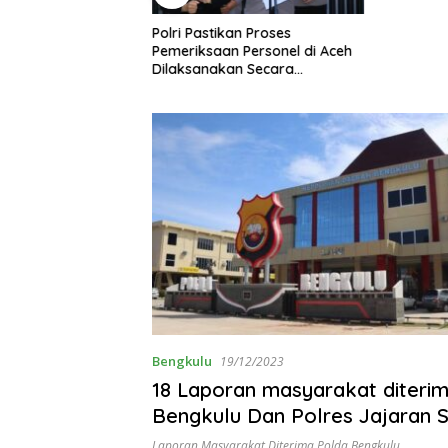
Polri Pastikan Proses
Pemeriksaan Personel di Aceh
Dilaksanakan Secara
Profesional dan Transparan
Bengkulu
19/12/2023
18 Laporan masyarakat diteri
Bengkulu Dan Polres Jajaran 
jam ditanggal 18 Desember 20
Laporan Masyarakat Diterima Polda Bengkulu