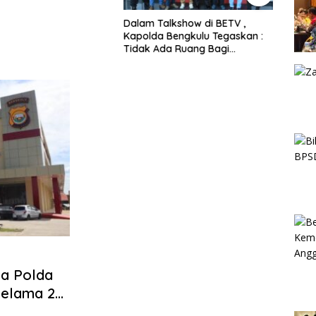
Dalam Talkshow di BETV ,
Lewat
Kapolda Bengkulu Tegaskan :
Bengk
Tidak Ada Ruang Bagi
Papa
Gengster
Mewu
Profe
ma Polda
Selama 24
23