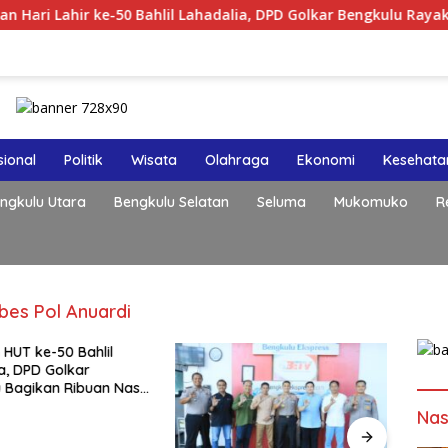
ir ke-50 Bahlil Lahadalia, DPD Golkar Bengkulu Rayakan Bersam
ional
Politik
Wisata
Olahraga
Ekonomi
Kesehata
ngkulu Utara
Bengkulu Selatan
Seluma
Mukomuko
R
es Pol Anuardi
HUT ke-50 Bahlil
a, DPD Golkar
 Bagikan Ribuan Nasi
n Bantuan ke Puluhan
Nas
uhan