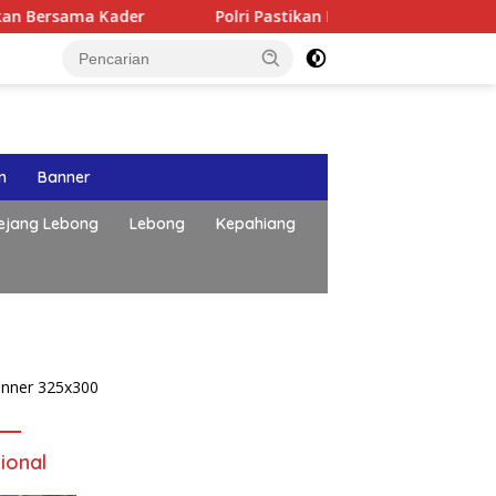
a Kader
Polri Pastikan Proses Pemeriksaan Personel di
n
Banner
ejang Lebong
Lebong
Kepahiang
Publik Desak Komisi IV DPRD
Provinsi Bengkulu Tinjau
Polemik Bika Coffee, Soroti
Dugaan Pergeseran Konsep
ional
Family Cafe