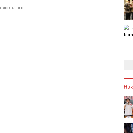
selama 24 jam
Huk