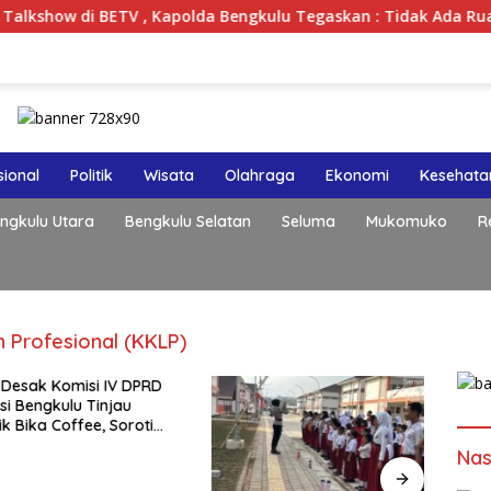
i BETV , Kapolda Bengkulu Tegaskan : Tidak Ada Ruang Bagi Ge
ional
Politik
Wisata
Olahraga
Ekonomi
Kesehata
ngkulu Utara
Bengkulu Selatan
Seluma
Mukomuko
R
Profesional (KKLP)
esak Komisi IV DPRD
Konpe
 Bengkulu Tinjau
Isu V
Bika Coffee, Soroti
Publik
Pergeseran Konsep
Buka
Nas
afe