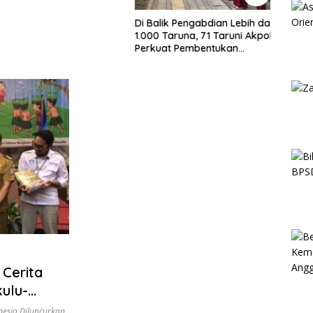
Di Balik Pengabdian Lebih dari
1.000 Taruna, 71 Taruni Akpol
Perkuat Pembentukan
Karakter Siswa Sekolah Rakyat
Cerita
ulu-
nesia Diluncurkan