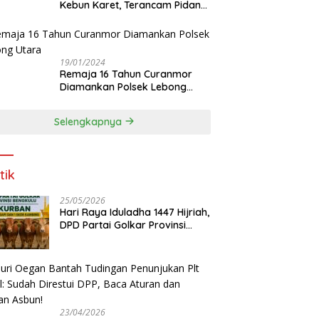
Kebun Karet, Terancam Pidana
12 Tahun
19/01/2024
Remaja 16 Tahun Curanmor
Diamankan Polsek Lebong
Utara
Selengkapnya
tik
25/05/2026
Hari Raya Iduladha 1447 Hijriah,
DPD Partai Golkar Provinsi
Bengkulu Kurban 5 Sapi dan 1
Kambing
23/04/2026