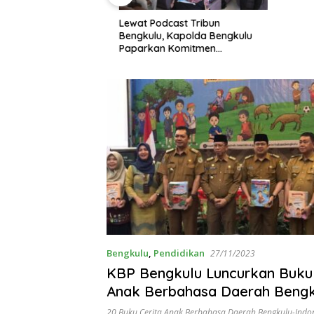
how di BETV ,
Lewat Podcast Tribun
gkulu Tegaskan :
Bengkulu, Kapolda Bengkulu
uang Bagi
Paparkan Komitmen
Mewujudkan Polri yang
Profesional dan Humanis
Bengkulu
,
Pendidikan
27/11/2023
KBP Bengkulu Luncurkan Buku 
Anak Berbahasa Daerah Bengk
Indonesia
20 Buku Cerita Anak Berbahasa Daerah Bengkulu-Indo