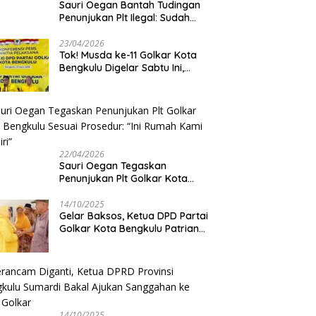
Sauri Oegan Bantah Tudingan
Penunjukan Plt Ilegal: Sudah
Direstui DPP, Baca Aturan dan
Jangan Asbun!
23/04/2026
‎Tok! Musda ke-11 Golkar Kota
Bengkulu Digelar Sabtu Ini,
Sauri Oegan: Jadwal Sudah
Disetujui
22/04/2026
Sauri Oegan Tegaskan
Penunjukan Plt Golkar Kota
Bengkulu Sesuai Prosedur: “Ini
Rumah Kami Sendiri”
14/10/2025
‎Gelar Baksos, Ketua DPD Partai
Golkar Kota Bengkulu Patriana
Sosialinda: Aksi Nyata Berikan
Manfaat bagi Masyarakat
14/10/2025