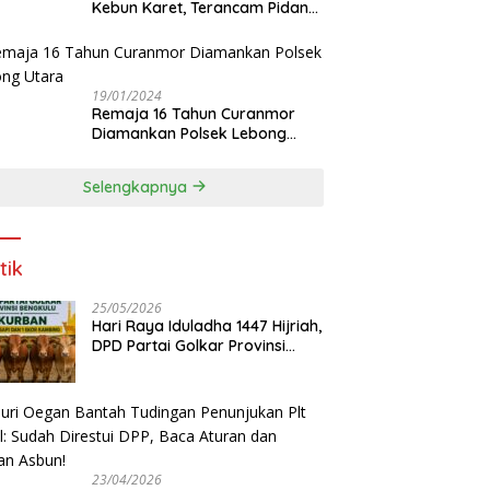
Kebun Karet, Terancam Pidana
12 Tahun
19/01/2024
Remaja 16 Tahun Curanmor
Diamankan Polsek Lebong
Utara
Selengkapnya
tik
25/05/2026
Hari Raya Iduladha 1447 Hijriah,
DPD Partai Golkar Provinsi
Bengkulu Kurban 5 Sapi dan 1
Kambing
23/04/2026