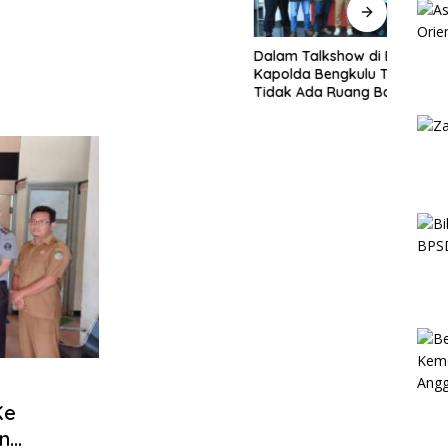
Dalam Talkshow di BETV ,
Lewat
Kapolda Bengkulu Tegaskan :
Bengk
Tidak Ada Ruang Bagi
Papa
Gengster
Mewu
Profe
Ke
n