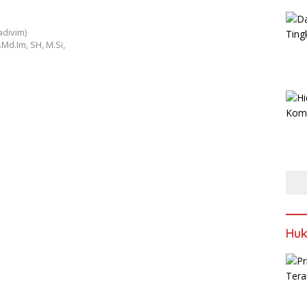
adivim)
d.Im, SH, M.Si,
Huk