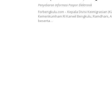
Informasi Paspor Elektronik
Penyebaran Informasi Paspor Elektronik
Forbengkulu.com – Kepala Divisi Keimigrasian (K
Kemenkumham RI Kanwil Bengkulu, Ramdhani, A.M
beserta…