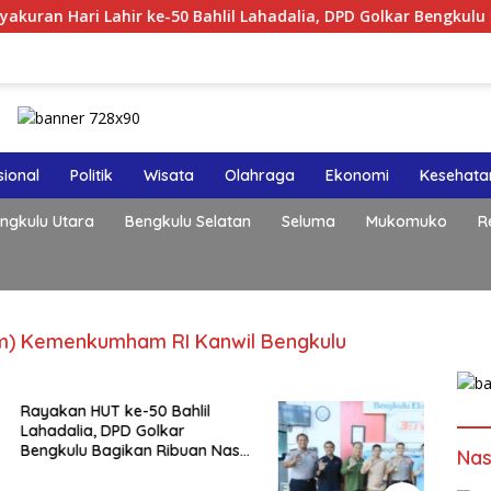
ari Lahir ke-50 Bahlil Lahadalia, DPD Golkar Bengkulu Rayaka
ional
Politik
Wisata
Olahraga
Ekonomi
Kesehata
ngkulu Utara
Bengkulu Selatan
Seluma
Mukomuko
R
vim) Kemenkumham RI Kanwil Bengkulu
HUT ke-50 Bahlil
a, DPD Golkar
 Bagikan Ribuan Nasi
Nas
n Bantuan ke Puluhan
uhan