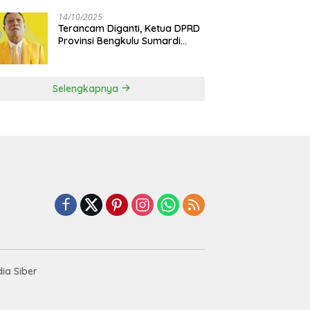
Sosialinda: Aksi Nyata Berikan
Manfaat bagi Masyarakat
14/10/2025
Terancam Diganti, Ketua DPRD
Provinsi Bengkulu Sumardi
Bakal Ajukan Sanggahan ke
DPP Golkar
Selengkapnya
ia Siber