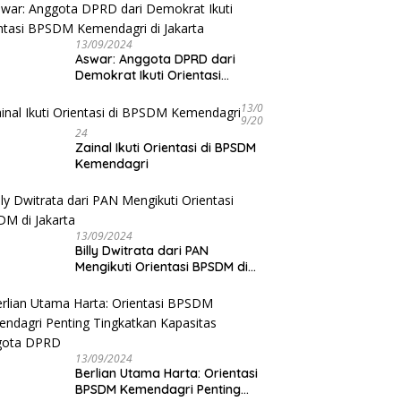
13/09/2024
 Podcast Tribun
D
Aswar: Anggota DPRD dari
ulu, Kapolda Bengkulu
1
Demokrat Ikuti Orientasi
rkan Komitmen
P
BPSDM Kemendagri di Jakarta
judkan Polri yang
K
13/0
sional dan Humanis
9/20
24
Zainal Ikuti Orientasi di BPSDM
Kemendagri
13/09/2024
Billy Dwitrata dari PAN
Mengikuti Orientasi BPSDM di
Jakarta
13/09/2024
Berlian Utama Harta: Orientasi
BPSDM Kemendagri Penting