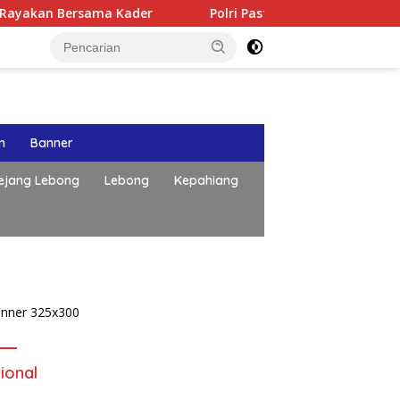
n Bersama Kader
Polri Pastikan Proses Pemeriksaan Pers
n
Banner
ejang Lebong
Lebong
Kepahiang
Publik Desak Komisi IV DPRD
Provinsi Bengkulu Tinjau
Polemik Bika Coffee, Soroti
ional
Dugaan Pergeseran Konsep
Family Cafe