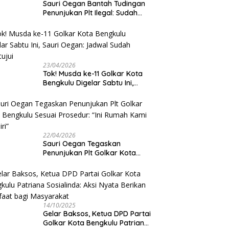
Sauri Oegan Bantah Tudingan
Penunjukan Plt Ilegal: Sudah
Direstui DPP, Baca Aturan dan
Jangan Asbun!
23/04/2026
‎Tok! Musda ke-11 Golkar Kota
Bengkulu Digelar Sabtu Ini,
Sauri Oegan: Jadwal Sudah
Disetujui
22/04/2026
Sauri Oegan Tegaskan
Penunjukan Plt Golkar Kota
Bengkulu Sesuai Prosedur: “Ini
Rumah Kami Sendiri”
14/10/2025
‎Gelar Baksos, Ketua DPD Partai
Golkar Kota Bengkulu Patriana