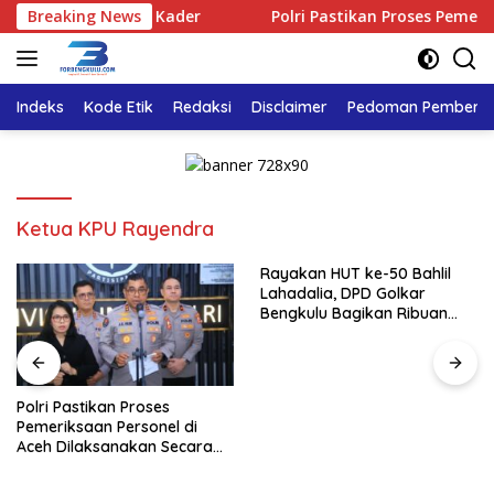
Langsung
ayakan Bersama Kader
Breaking News
Polri Pastikan Proses Pemeriksaan
ke
konten
Indeks
Kode Etik
Redaksi
Disclaimer
Pedoman Pemberita
Ketua KPU Rayendra
Rayakan HUT ke-50 Bahlil
Lahadalia, DPD Golkar
Bengkulu Bagikan Ribuan
Nasi Kotak dan Bantuan ke
Puluhan Panti Asuhan
Polri Pastikan Proses
Pemeriksaan Personel di
Aceh Dilaksanakan Secara
Profesional dan Transparan