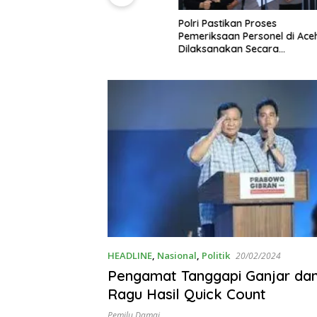
Polri Pastikan Proses
Pemeriksaan Personel di Aceh
Dilaksanakan Secara
Profesional dan Transparan
HEADLINE
,
Nasional
,
Politik
20/02/2024
Pengamat Tanggapi Ganjar dan
Ragu Hasil Quick Count
Pemilu Damai