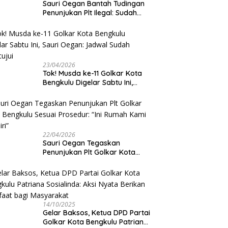
Sauri Oegan Bantah Tudingan
Penunjukan Plt Ilegal: Sudah
Direstui DPP, Baca Aturan dan
Jangan Asbun!
23/04/2026
‎Tok! Musda ke-11 Golkar Kota
Bengkulu Digelar Sabtu Ini,
Sauri Oegan: Jadwal Sudah
Disetujui
22/04/2026
Sauri Oegan Tegaskan
Penunjukan Plt Golkar Kota
Bengkulu Sesuai Prosedur: “Ini
Rumah Kami Sendiri”
14/10/2025
‎Gelar Baksos, Ketua DPD Partai
Golkar Kota Bengkulu Patriana