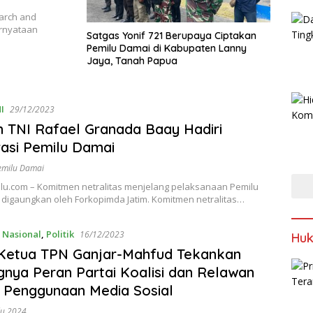
earch and
ernyataan
Satgas Yonif 721 Berupaya Ciptakan
Pemilu Damai di Kabupaten Lanny
Jaya, Tanah Papua
I
29/12/2023
 TNI Rafael Granada Baay Hadiri
asi Pemilu Damai
emilu Damai
lu.com – Komitmen netralitas menjelang pelaksanaan Pemilu
 digaungkan oleh Forkopimda Jatim. Komitmen netralitas…
,
Nasional
,
Politik
16/12/2023
Huk
 Ketua TPN Ganjar-Mahfud Tekankan
gnya Peran Partai Koalisi dan Relawan
 Penggunaan Media Sosial
lu 2024