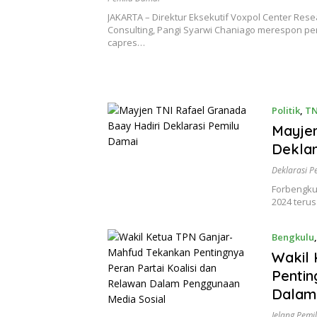
JAKARTA – Direktur Eksekutif Voxpol Center Res
Consulting, Pangi Syarwi Chaniago merespon p
capres…
Politik
,
TN
Mayjen
Deklar
Deklarasi P
Forbengku
2024 terus
Bengkulu
Wakil
Pentin
Dalam
Jelang Pemi