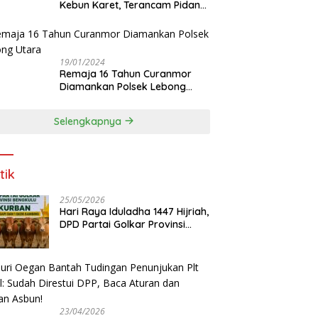
Kebun Karet, Terancam Pidana
12 Tahun
19/01/2024
Remaja 16 Tahun Curanmor
Diamankan Polsek Lebong
Utara
Selengkapnya
tik
25/05/2026
Hari Raya Iduladha 1447 Hijriah,
DPD Partai Golkar Provinsi
Bengkulu Kurban 5 Sapi dan 1
Kambing
23/04/2026