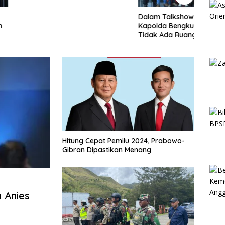
Dalam Talkshow di BETV ,
Lewat
Kapolda Bengkulu Tegaskan :
Bengk
Tidak Ada Ruang Bagi
Papa
Gengster
Mewu
Profe
Hitung Cepat Pemilu 2024, Prabowo-
Gibran Dipastikan Menang
 Anies