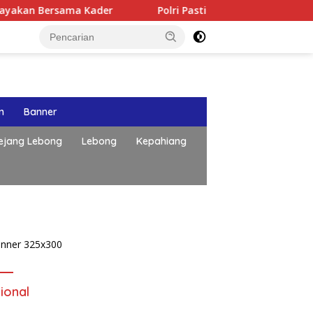
Bersama Kader
Polri Pastikan Proses Pemeriksaan Person
n
Banner
ejang Lebong
Lebong
Kepahiang
Publik Desak Komisi IV DPRD
Provinsi Bengkulu Tinjau
Polemik Bika Coffee, Soroti
Dugaan Pergeseran Konsep
ional
Family Cafe