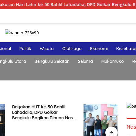
i Lahir ke-50 Bahlil Lahadalia, DPD Golkar Bengkulu Rayakan 
ional
Politik
Wisata
Olahraga
Ekonomi
Kesehata
ngkulu Utara
Bengkulu Selatan
Seluma
Mukomuko
R
HUT ke-50 Bahlil
a, DPD Golkar
 Bagikan Ribuan Nasi
n Bantuan ke Puluhan
Nas
uhan