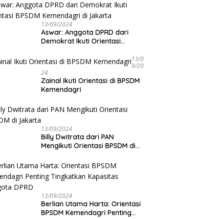
 Podcast Tribun
D
13/09/2024
ulu, Kapolda Bengkulu
1
Aswar: Anggota DPRD dari
rkan Komitmen
P
Demokrat Ikuti Orientasi
judkan Polri yang
K
BPSDM Kemendagri di Jakarta
sional dan Humanis
13/0
9/20
24
Zainal Ikuti Orientasi di BPSDM
Kemendagri
13/09/2024
Billy Dwitrata dari PAN
Mengikuti Orientasi BPSDM di
Jakarta
13/09/2024
Berlian Utama Harta: Orientasi
BPSDM Kemendagri Penting