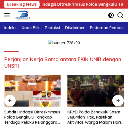
Langsung
Breaking News
Subdit I Indagsi Ditreskrimsus Polda Bengkulu Tangka
ke
konten
Indeks
Kode Etik
Redaksi
Disclaimer
Pedoman Pemberita
Perjanjian Kerja Sama antara FKIK UNIB dengan
UNSRI
Subdit I Indagsi Ditreskrimsus
KRYD Polda Bengkulu Sasar
Polda Bengkulu Tangkap
Sejumlah Titik, Pastikan
Terduga Pelaku Pelanggaran
Aktivitas Warga Malam Hari
Perlindungan Konsumen
Tetap Aman