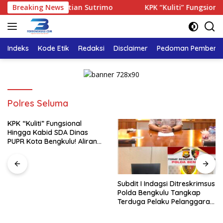
Langsung
Transparan Kematian Sutrimo
Breaking News
KPK “Kuliti” Fungsional H
ke
konten
Indeks
Kode Etik
Redaksi
Disclaimer
Pedoman Pemberita
Polres Seluma
KPK “Kuliti” Fungsional
Hingga Kabid SDA Dinas
PUPR Kota Bengkulu! Aliran
Uang Rp4 Miliar Jadi Sorotan
Subdit I Indagsi Ditreskrimsus
Polda Bengkulu Tangkap
Terduga Pelaku Pelanggaran
Perlindungan Konsumen