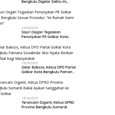
Bengkulu Digelar Sabtu Ini,
Sauri Oegan: Jadwal Sudah
Disetujui
22/04/2026
Sauri Oegan Tegaskan
Penunjukan Plt Golkar Kota
Bengkulu Sesuai Prosedur: “Ini
Rumah Kami Sendiri”
14/10/2025
‎Gelar Baksos, Ketua DPD Partai
Golkar Kota Bengkulu Patriana
Sosialinda: Aksi Nyata Berikan
Manfaat bagi Masyarakat
14/10/2025
Terancam Diganti, Ketua DPRD
Provinsi Bengkulu Sumardi
Bakal Ajukan Sanggahan ke