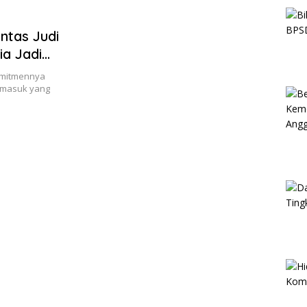
ntas Judi
ia Jadi
nasional
komitmennya
ermasuk yang