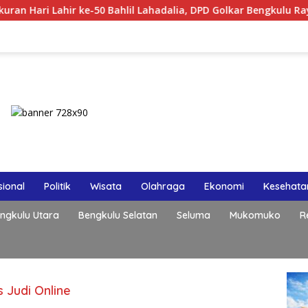
hir ke-50 Bahlil Lahadalia, DPD Golkar Bengkulu Rayakan Bers
ional
Politik
Wisata
Olahraga
Ekonomi
Kesehata
ngkulu Utara
Bengkulu Selatan
Seluma
Mukomuko
R
 Judi Online