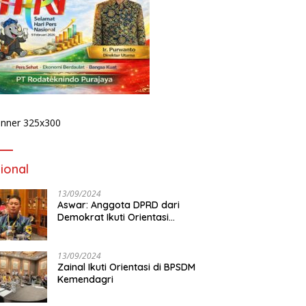
Publik Desak Komisi IV DPRD
Provinsi Bengkulu Tinjau
Polemik Bika Coffee, Soroti
Dugaan Pergeseran Konsep
Family Cafe
 Podcast Tribun
D
ulu, Kapolda Bengkulu
1
rkan Komitmen
P
judkan Polri yang
K
sional dan Humanis
ional
13/09/2024
Aswar: Anggota DPRD dari
Demokrat Ikuti Orientasi
BPSDM Kemendagri di Jakarta
13/09/2024
Zainal Ikuti Orientasi di BPSDM
Kemendagri