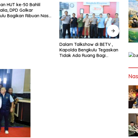
HUT ke-50 Bahlil
a, DPD Golkar
 Bagikan Ribuan Nasi
n Bantuan ke Puluhan
uhan
Dalam Talkshow di BETV ,
Lewat
Kapolda Bengkulu Tegaskan :
Bengk
Tidak Ada Ruang Bagi
Papa
Gengster
Mewu
Profe
Nas