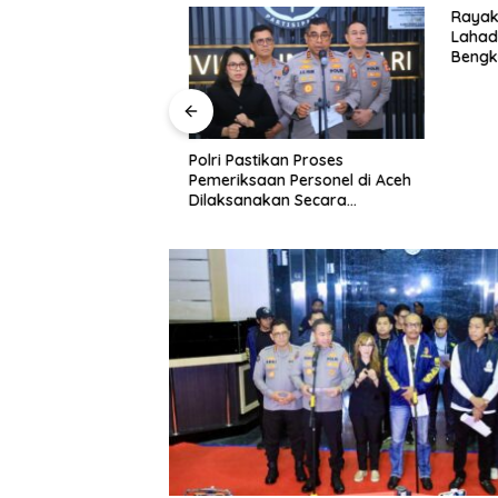
Hari Lahir ke-50
Rayakan 
alia, DPD Golkar
Lahadali
ayakan Bersama
Bengkulu
Kotak da
Panti As
Polri Pastikan Proses
Pemeriksaan Personel di Aceh
Dilaksanakan Secara
Profesional dan Transparan