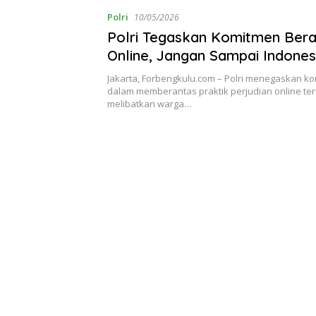
Polri
10/05/2026
Polri Tegaskan Komitmen Bera
Online, Jangan Sampai Indones
Tempat Bandar dan Scam Inter
Jakarta, Forbengkulu.com – Polri menegaskan 
dalam memberantas praktik perjudian online t
melibatkan warga…