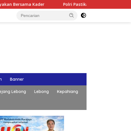
ama Kader
Polri Pastikan Proses Pemeriksaan Personel d
n
Banner
ejang Lebong
Lebong
Kepahiang