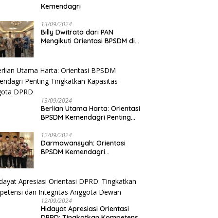
Kemendagri
13/09/2024
Billy Dwitrata dari PAN
Mengikuti Orientasi BPSDM di
Jakarta
13/09/2024
Berlian Utama Harta: Orientasi
BPSDM Kemendagri Penting
Tingkatkan Kapasitas Anggota
DPRD
12/09/2024
Darmawansyah: Orientasi
BPSDM Kemendagri
Tingkatkan Pemahaman
Anggota DPRD
12/09/2024
Hidayat Apresiasi Orientasi
DPRD: Tingkatkan Kompetensi