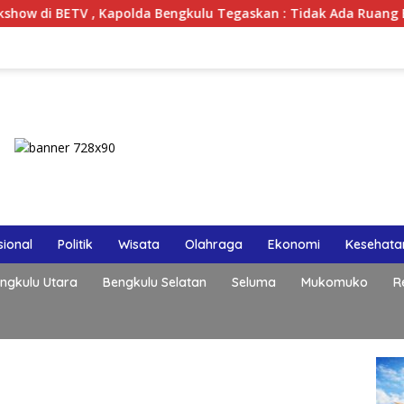
 , Kapolda Bengkulu Tegaskan : Tidak Ada Ruang Bagi Gengste
ional
Politik
Wisata
Olahraga
Ekonomi
Kesehata
ngkulu Utara
Bengkulu Selatan
Seluma
Mukomuko
R