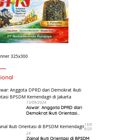
rs Kadinkes di Tengah
KPK Bidik Dugaan
H
ideo “Segar Sayang”,
Pengondisian Proyek di Pemkot
D
: Ini Klarifikasi atau
Bengkulu, Penyidikan Tak
B
n?
Hanya Menyasar Kadis PUPR
P
ional
13/09/2024
Aswar: Anggota DPRD dari
Demokrat Ikuti Orientasi
BPSDM Kemendagri di Jakarta
13/0
9/20
24
Zainal Ikuti Orientasi di BPSDM