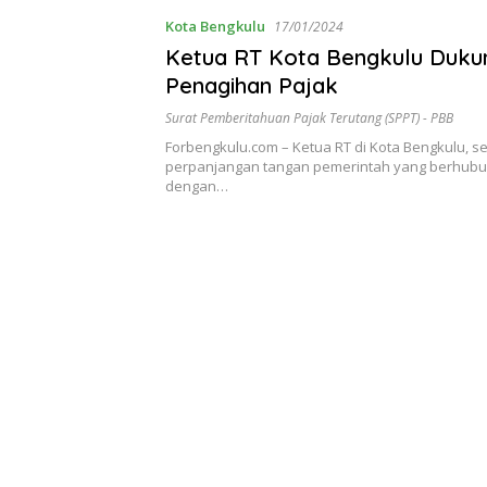
Kota Bengkulu
17/01/2024
Ketua RT Kota Bengkulu Duku
Penagihan Pajak
Surat Pemberitahuan Pajak Terutang (SPPT) - PBB
Forbengkulu.com – Ketua RT di Kota Bengkulu, s
perpanjangan tangan pemerintah yang berhub
dengan…