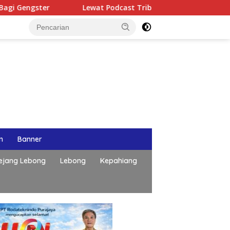
r
Lewat Podcast Tribun Bengkulu, Kapolda Bengkulu P
n
Banner
ejang Lebong
Lebong
Kepahiang