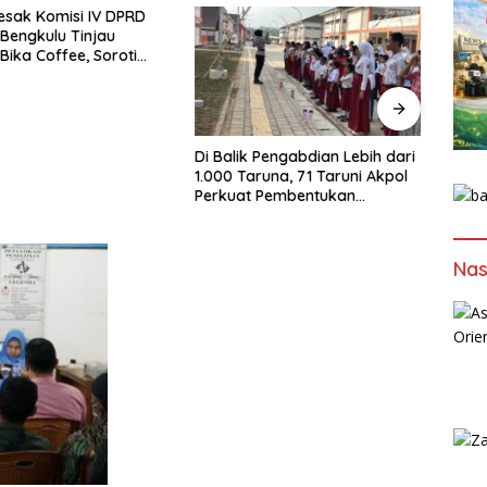
esak Komisi IV DPRD
Konpe
 Bengkulu Tinjau
Isu V
Bika Coffee, Soroti
Publik
Pergeseran Konsep
Buka
afe
Di Balik Pengabdian Lebih dari
1.000 Taruna, 71 Taruni Akpol
Perkuat Pembentukan
Karakter Siswa Sekolah Rakyat
Nas