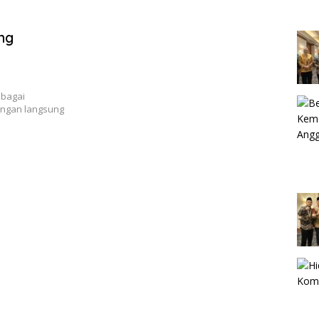
ng
ebagai
ungan langsung