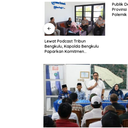
Publik D
Provinsi
Polemik 
Dugaan 
Family C
how di BETV ,
Lewat Podcast Tribun
gkulu Tegaskan :
Bengkulu, Kapolda Bengkulu
uang Bagi
Paparkan Komitmen
Mewujudkan Polri yang
Profesional dan Humanis