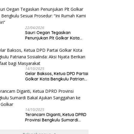
Sauri Oegan: Jadwal Sudah
Disetujui
22/04/2026
Sauri Oegan Tegaskan
Penunjukan Plt Golkar Kota
Bengkulu Sesuai Prosedur: “Ini
Rumah Kami Sendiri”
14/10/2025
‎Gelar Baksos, Ketua DPD Partai
Golkar Kota Bengkulu Patriana
Sosialinda: Aksi Nyata Berikan
Manfaat bagi Masyarakat
14/10/2025
Terancam Diganti, Ketua DPRD
Provinsi Bengkulu Sumardi
Bakal Ajukan Sanggahan ke
DPP Golkar