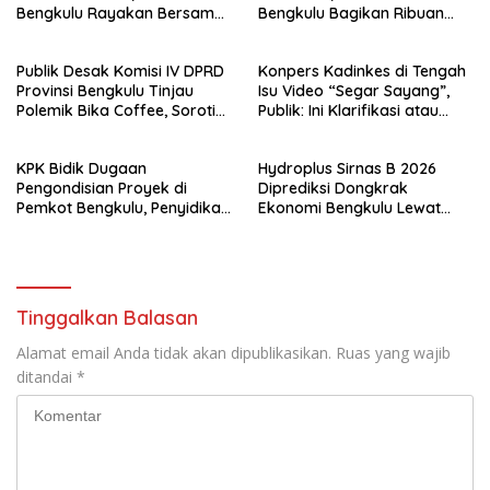
Bengkulu Rayakan Bersama
Bengkulu Bagikan Ribuan
Kader
Nasi Kotak dan Bantuan ke
Puluhan Panti Asuhan
Publik Desak Komisi IV DPRD
Konpers Kadinkes di Tengah
Provinsi Bengkulu Tinjau
Isu Video “Segar Sayang”,
Polemik Bika Coffee, Soroti
Publik: Ini Klarifikasi atau
Dugaan Pergeseran Konsep
Bukan?
Family Cafe
KPK Bidik Dugaan
Hydroplus Sirnas B 2026
Pengondisian Proyek di
Diprediksi Dongkrak
Pemkot Bengkulu, Penyidikan
Ekonomi Bengkulu Lewat
Tak Hanya Menyasar Kadis
Ribuan Pengunjung
PUPR
Tinggalkan Balasan
Alamat email Anda tidak akan dipublikasikan.
Ruas yang wajib
ditandai
*