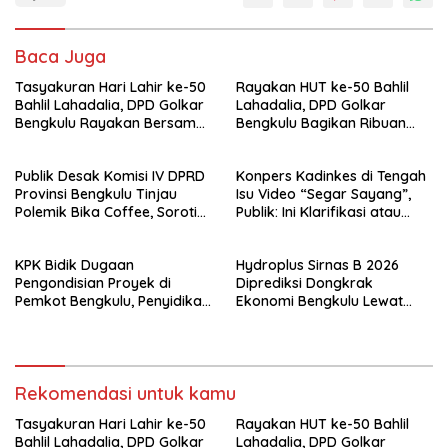
Baca Juga
Tasyakuran Hari Lahir ke-50
Rayakan HUT ke-50 Bahlil
Bahlil Lahadalia, DPD Golkar
Lahadalia, DPD Golkar
Bengkulu Rayakan Bersama
Bengkulu Bagikan Ribuan
Kader
Nasi Kotak dan Bantuan ke
Puluhan Panti Asuhan
Publik Desak Komisi IV DPRD
Konpers Kadinkes di Tengah
Provinsi Bengkulu Tinjau
Isu Video “Segar Sayang”,
Polemik Bika Coffee, Soroti
Publik: Ini Klarifikasi atau
Dugaan Pergeseran Konsep
Bukan?
Family Cafe
KPK Bidik Dugaan
Hydroplus Sirnas B 2026
Pengondisian Proyek di
Diprediksi Dongkrak
Pemkot Bengkulu, Penyidikan
Ekonomi Bengkulu Lewat
Tak Hanya Menyasar Kadis
Ribuan Pengunjung
PUPR
Rekomendasi untuk kamu
Tasyakuran Hari Lahir ke-50
Rayakan HUT ke-50 Bahlil
Bahlil Lahadalia, DPD Golkar
Lahadalia, DPD Golkar