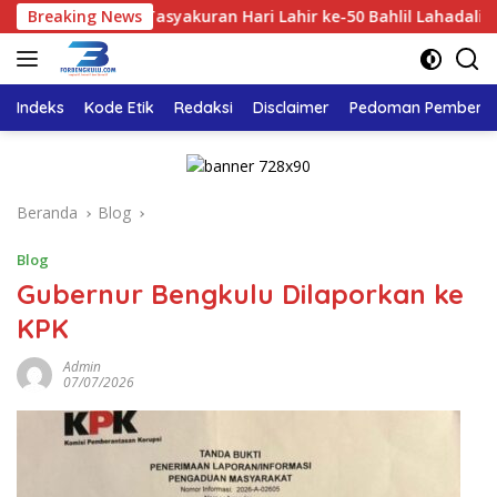
Langsung
Breaking News
Tasyakuran Hari Lahir ke-50 Bahlil Lahadalia, DPD Golk
ke
konten
Indeks
Kode Etik
Redaksi
Disclaimer
Pedoman Pemberita
Beranda
Blog
Blog
Gubernur Bengkulu Dilaporkan ke
KPK
Admin
07/07/2026