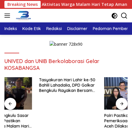
Langsung
Titik, Pastikan Aktivitas Warga Malam Hari Tetap Aman
Breaking News
ke
konten
Indeks
Kode Etik
Redaksi
Disclaimer
Pedoman Pemberita
UNIVED dan UNIB Berkolaborasi Gelar
KOSABANGSA
Tasyakuran Hari Lahir ke-50
Bahlil Lahadalia, DPD Golkar
Bengkulu Rayakan Bersama
Kader
Polri Pastikan Proses
Pemeriksaan Personel di
Aceh Dilaksanakan Secara
Profesional dan Transparan