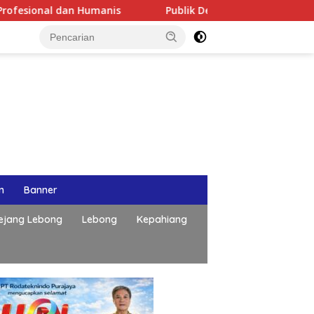
Publik Desak Komisi IV DPRD Provinsi Bengkulu Tinjau P
n
Banner
ejang Lebong
Lebong
Kepahiang