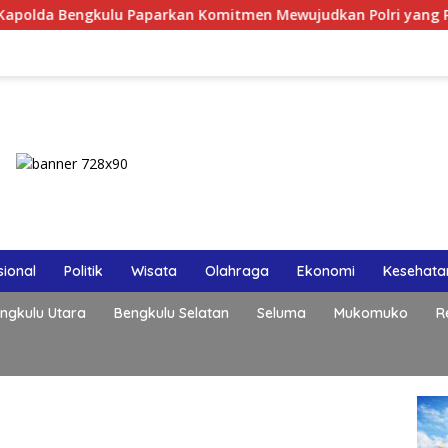
an Komitmen Mewujudkan Polri yang Profesional dan Humanis
ional
Politik
Wisata
Olahraga
Ekonomi
Kesehata
ngkulu Utara
Bengkulu Selatan
Seluma
Mukomuko
R