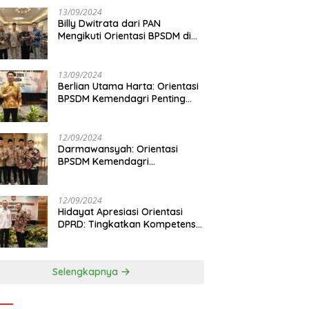
13/09/2024
Billy Dwitrata dari PAN
Mengikuti Orientasi BPSDM di
Jakarta
13/09/2024
Berlian Utama Harta: Orientasi
BPSDM Kemendagri Penting
Tingkatkan Kapasitas Anggota
DPRD
12/09/2024
Darmawansyah: Orientasi
BPSDM Kemendagri
Tingkatkan Pemahaman
Anggota DPRD
12/09/2024
Hidayat Apresiasi Orientasi
DPRD: Tingkatkan Kompetensi
dan Integritas Anggota Dewan
Selengkapnya