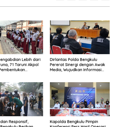
 Pengabdian Lebih dari
Dirlantas Polda Bengkulu
runa, 71 Taruni Akpol
Pererat Sinergi dengan Awak
 Pembentukan
Media, Wujudkan Informasi
 Siswa Sekolah Rakyat
yang Edukatif dan Berkualitas
dan Responsif,
Kapolda Bengkulu Pimpin
Bengkulu Berikan
Konferensi Pers Hasil Operasi