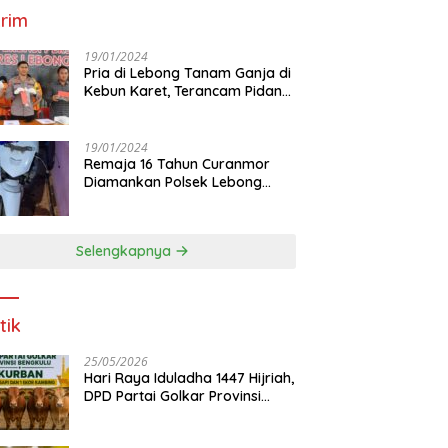
rim
19/01/2024
Pria di Lebong Tanam Ganja di
Kebun Karet, Terancam Pidana
12 Tahun
19/01/2024
Remaja 16 Tahun Curanmor
Diamankan Polsek Lebong
Utara
Selengkapnya
tik
25/05/2026
Hari Raya Iduladha 1447 Hijriah,
DPD Partai Golkar Provinsi
Bengkulu Kurban 5 Sapi dan 1
Kambing