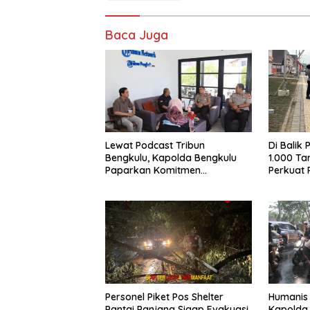
Baca Juga
Lewat Podcast Tribun
Di Balik
Bengkulu, Kapolda Bengkulu
1.000 Ta
Paparkan Komitmen
Perkuat
Mewujudkan Polri yang
Karakter
Profesional dan Humanis
Personel Piket Pos Shelter
Humanis 
Pantai Panjang Sigap Evakuasi
Kapolda 