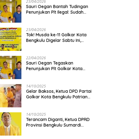
23/04/2026
Sauri Oegan Bantah Tudingan
Penunjukan Plt Ilegal: Sudah
Direstui DPP, Baca Aturan dan
Jangan Asbun!
23/04/2026
‎Tok! Musda ke-11 Golkar Kota
Bengkulu Digelar Sabtu Ini,
Sauri Oegan: Jadwal Sudah
Disetujui
22/04/2026
Sauri Oegan Tegaskan
Penunjukan Plt Golkar Kota
Bengkulu Sesuai Prosedur: “Ini
Rumah Kami Sendiri”
14/10/2025
‎Gelar Baksos, Ketua DPD Partai
Golkar Kota Bengkulu Patriana
Sosialinda: Aksi Nyata Berikan
Manfaat bagi Masyarakat
14/10/2025
Terancam Diganti, Ketua DPRD
Provinsi Bengkulu Sumardi
Bakal Ajukan Sanggahan ke
DPP Golkar