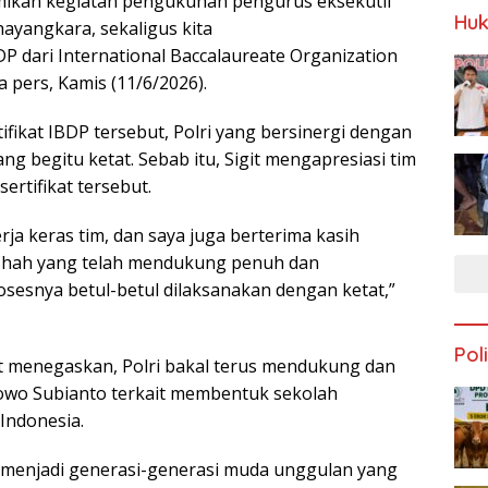
resmikan kegiatan pengukuhan pengurus eksekutif
Huk
yangkara, sekaligus kita
P dari International Baccalaureate Organization
 pers, Kamis (11/6/2026).
fikat IBDP tersebut, Polri yang bersinergi dengan
ng begitu ketat. Sebab itu, Sigit mengapresiasi tim
ertifikat tersebut.
rja keras tim, dan saya juga berterima kasih
Shah yang telah mendukung penuh dan
osesnya betul-betul dilaksanakan dengan ketat,”
Poli
git menegaskan, Polri bakal terus mendukung dan
wo Subianto terkait membentuk sekolah
Indonesia.
 menjadi generasi-generasi muda unggulan yang