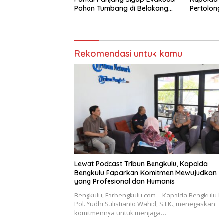
Pohon Tumbang di Belakang
Pertolo
Hotel Grage
Laka di 
Rekomendasi untuk kamu
Lewat Podcast Tribun Bengkulu, Kapolda
Bengkulu Paparkan Komitmen Mewujudkan P
yang Profesional dan Humanis
Bengkulu, Forbengkulu.com – Kapolda Bengkulu I
Pol. Yudhi Sulistianto Wahid, S.I.K., menegaskan
komitmennya untuk menjaga…