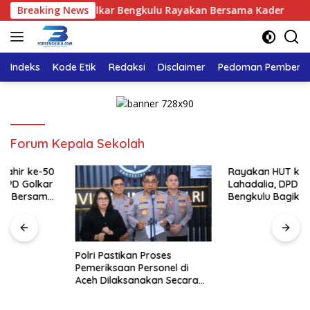
Langsung
hadalia, DPD Golkar Bengkulu Rayakan Bersama Kader
Breaking News
Po
ke
konten
Indeks
Kode Etik
Redaksi
Disclaimer
Pedoman Pemberita
Forum Kepala Sekolah
Rayakan HUT ke-50 Bahlil
Lahadalia, DPD Golkar
Bengkulu Bagikan Ribuan
Nasi Kotak dan Bantuan ke
Puluhan Panti Asuhan
Polri Pastikan Proses
Pemeriksaan Personel di
Aceh Dilaksanakan Secara
Profesional dan Transparan