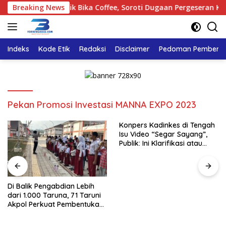
Langsung
u Tinjau Polemik Bika Coffee, Soroti Dugaan Pergeseran Konsep 
Breaking News
ke
konten
Indeks
Kode Etik
Redaksi
Disclaimer
Pedoman Pemberita
Pekan Promosi Investasi MANNA EXPO 2023
Konpers Kadinkes di Tengah
Isu Video “Segar Sayang”,
Publik: Ini Klarifikasi atau
Bukan?
Di Balik Pengabdian Lebih
dari 1.000 Taruna, 71 Taruni
Akpol Perkuat Pembentukan
Karakter Siswa Sekolah
Rakyat