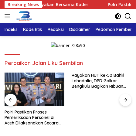
Langsung
kar Bengkulu Rayakan Bersama Kader
Breaking News
Polri Pastikan Pro
ke
konten
Indeks
Kode Etik
Redaksi
Disclaimer
Pedoman Pemberita
Perbaikan Jalan Liku Sembilan
Rayakan HUT ke-50 Bahlil
Lahadalia, DPD Golkar
Bengkulu Bagikan Ribuan
Nasi Kotak dan Bantuan ke
Puluhan Panti Asuhan
Polri Pastikan Proses
Pemeriksaan Personel di
Aceh Dilaksanakan Secara
Profesional dan Transparan