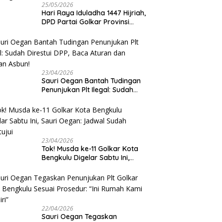
25/05/2026
Hari Raya Iduladha 1447 Hijriah,
DPD Partai Golkar Provinsi
Bengkulu Kurban 5 Sapi dan 1
Kambing
23/04/2026
Sauri Oegan Bantah Tudingan
Penunjukan Plt Ilegal: Sudah
Direstui DPP, Baca Aturan dan
Jangan Asbun!
23/04/2026
‎Tok! Musda ke-11 Golkar Kota
Bengkulu Digelar Sabtu Ini,
Sauri Oegan: Jadwal Sudah
Disetujui
22/04/2026
Sauri Oegan Tegaskan