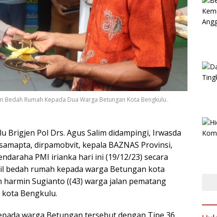
an Bedah Rumah Kepada Dua Warga Betungan Kota Bengkulu.
Brigjen Pol Drs. Agus Salim didampingi, Irwasda
samapta, dirpamobvit, kepala BAZNAS Provinsi,
daraha PMI irianka hari ini (19/12/23) secara
sil bedah rumah kepada warga Betungan kota
an harmin Sugianto ((43) warga jalan pematang
 kota Bengkulu.
pada warga Betungan tersebut dengan Tipe 36 ,