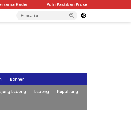
Polri Pastikan Proses Pemeriksaan Personel di Aceh Dilaksana
n
Banner
ejang Lebong
Lebong
Kepahiang