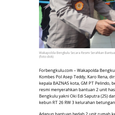
Wakapolda Bengkulu Secara Resmi Serahkan Bantu
(foto:dok)
Forbengkulu.com – Wakapolda Bengkulu 
Kombes Pol Asep Teddy, Karo Rena, dir
kepala BAZNAS kota, GM PT Pelindo, ben
resmi menyerahkan bantuan 2 unit ha
Bengkulu yakni Oki Edi Saputra (25) d
kebun RT 26 RW 3 kelurahan betungan
Adapun bantuan bedah 2 unit rumah ke