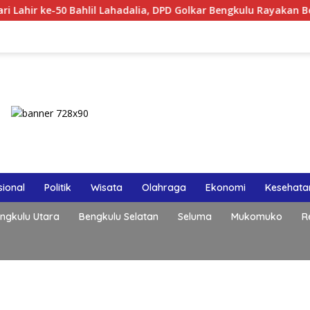
 Lahadalia, DPD Golkar Bengkulu Rayakan Bersama Kader
ional
Politik
Wisata
Olahraga
Ekonomi
Kesehata
ngkulu Utara
Bengkulu Selatan
Seluma
Mukomuko
R