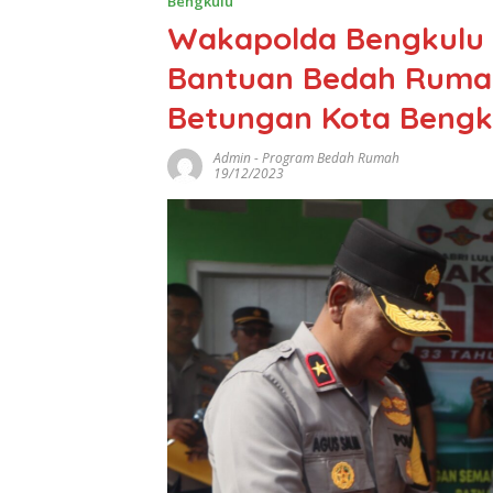
Bengkulu
Wakapolda Bengkulu 
Bantuan Bedah Ruma
Betungan Kota Bengk
Admin
-
Program Bedah Rumah
19/12/2023