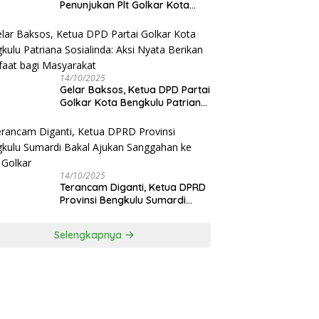
Penunjukan Plt Golkar Kota
Bengkulu Sesuai Prosedur: “Ini
Rumah Kami Sendiri”
14/10/2025
‎Gelar Baksos, Ketua DPD Partai
Golkar Kota Bengkulu Patriana
Sosialinda: Aksi Nyata Berikan
Manfaat bagi Masyarakat
14/10/2025
Terancam Diganti, Ketua DPRD
Provinsi Bengkulu Sumardi
Bakal Ajukan Sanggahan ke
DPP Golkar
Selengkapnya