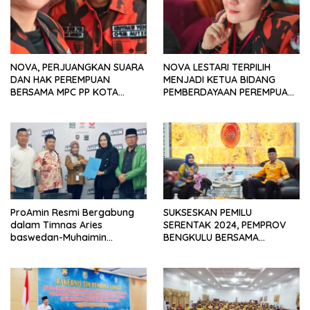
NOVA, PERJUANGKAN SUARA
NOVA LESTARI TERPILIH
DAN HAK PEREMPUAN
MENJADI KETUA BIDANG
BERSAMA MPC PP KOTA
PEMBERDAYAAN PEREMPUAN
BENGKULU 2023
MPC PP KOTA BENGKULU
2023 – 2027
ProAmin Resmi Bergabung
SUKSESKAN PEMILU
dalam Timnas Aries
SERENTAK 2024, PEMPROV
baswedan-Muhaimin
BENGKULU BERSAMA
Iskandar : Mesin
FORKOPIMDA PERKUAT
Pemenangan Capres
SINERGI DAN KOLABORASI
Cawapres 2024