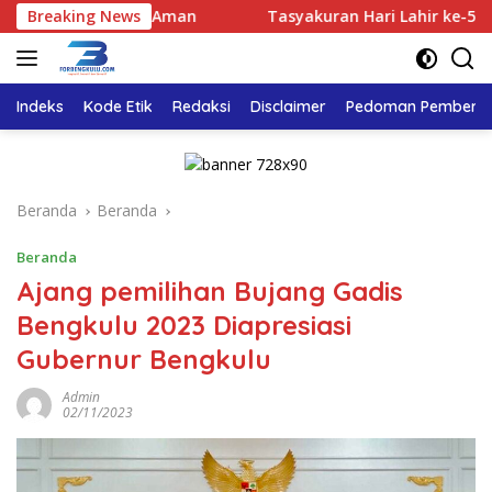
Langsung
ri Tetap Aman
Breaking News
Tasyakuran Hari Lahir ke-50 Bahlil Lah
ke
konten
Indeks
Kode Etik
Redaksi
Disclaimer
Pedoman Pemberita
Beranda
Beranda
Beranda
Ajang pemilihan Bujang Gadis
Bengkulu 2023 Diapresiasi
Gubernur Bengkulu
Admin
02/11/2023