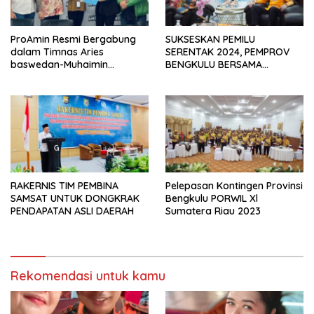
ProAmin Resmi Bergabung
SUKSESKAN PEMILU
dalam Timnas Aries
SERENTAK 2024, PEMPROV
baswedan-Muhaimin
BENGKULU BERSAMA
Iskandar : Mesin
FORKOPIMDA PERKUAT
Pemenangan Capres
SINERGI DAN KOLABORASI
Cawapres 2024
RAKERNIS TIM PEMBINA
Pelepasan Kontingen Provinsi
SAMSAT UNTUK DONGKRAK
Bengkulu PORWIL Xl
PENDAPATAN ASLI DAERAH
Sumatera Riau 2023
Rekomendasi untuk kamu