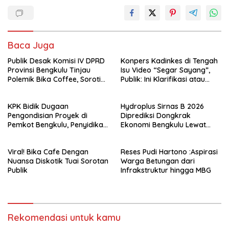
Baca Juga
Publik Desak Komisi IV DPRD
Konpers Kadinkes di Tengah
Provinsi Bengkulu Tinjau
Isu Video “Segar Sayang”,
Polemik Bika Coffee, Soroti
Publik: Ini Klarifikasi atau
Dugaan Pergeseran Konsep
Bukan?
Family Cafe
KPK Bidik Dugaan
Hydroplus Sirnas B 2026
Pengondisian Proyek di
Diprediksi Dongkrak
Pemkot Bengkulu, Penyidikan
Ekonomi Bengkulu Lewat
Tak Hanya Menyasar Kadis
Ribuan Pengunjung
PUPR
Viral! Bika Cafe Dengan
Reses Pudi Hartono :Aspirasi
Nuansa Diskotik Tuai Sorotan
Warga Betungan dari
Publik
Infrakstruktur hingga MBG
Rekomendasi untuk kamu