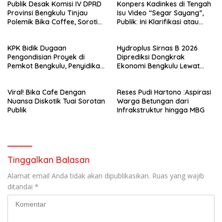
Publik Desak Komisi IV DPRD
Konpers Kadinkes di Tengah
Provinsi Bengkulu Tinjau
Isu Video “Segar Sayang”,
Polemik Bika Coffee, Soroti
Publik: Ini Klarifikasi atau
Dugaan Pergeseran Konsep
Bukan?
Family Cafe
KPK Bidik Dugaan
Hydroplus Sirnas B 2026
Pengondisian Proyek di
Diprediksi Dongkrak
Pemkot Bengkulu, Penyidikan
Ekonomi Bengkulu Lewat
Tak Hanya Menyasar Kadis
Ribuan Pengunjung
PUPR
Viral! Bika Cafe Dengan
Reses Pudi Hartono :Aspirasi
Nuansa Diskotik Tuai Sorotan
Warga Betungan dari
Publik
Infrakstruktur hingga MBG
Tinggalkan Balasan
Alamat email Anda tidak akan dipublikasikan.
Ruas yang wajib
ditandai
*