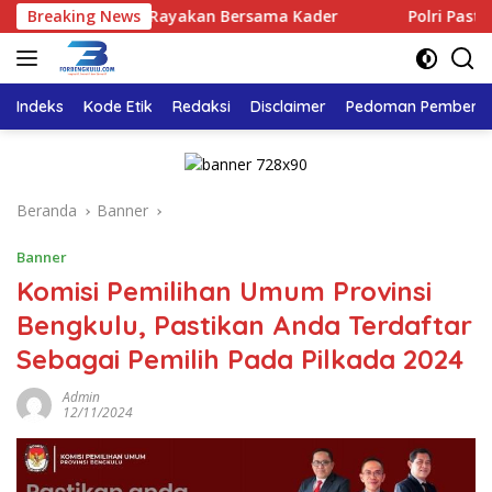
Langsung
olkar Bengkulu Rayakan Bersama Kader
Breaking News
Polri Pastikan P
ke
konten
Indeks
Kode Etik
Redaksi
Disclaimer
Pedoman Pemberita
Beranda
Banner
Banner
Komisi Pemilihan Umum Provinsi
Bengkulu, Pastikan Anda Terdaftar
Sebagai Pemilih Pada Pilkada 2024
Admin
12/11/2024