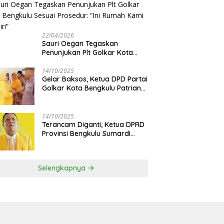
Disetujui
22/04/2026
Sauri Oegan Tegaskan
Penunjukan Plt Golkar Kota
Bengkulu Sesuai Prosedur: “Ini
Rumah Kami Sendiri”
14/10/2025
‎Gelar Baksos, Ketua DPD Partai
Golkar Kota Bengkulu Patriana
Sosialinda: Aksi Nyata Berikan
Manfaat bagi Masyarakat
14/10/2025
Terancam Diganti, Ketua DPRD
Provinsi Bengkulu Sumardi
Bakal Ajukan Sanggahan ke
DPP Golkar
Selengkapnya