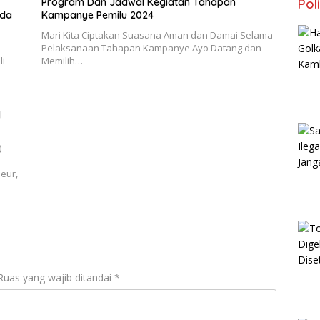
Program Dan Jadwal Kegiatan Tahapan
Poli
ada
Kampanye Pemilu 2024
Mari Kita Ciptakan Suasana Aman dan Damai Selama
Pelaksanaan Tahapan Kampanye Ayo Datang dan
li
Memilih…
l
)
eur,
Ruas yang wajib ditandai
*