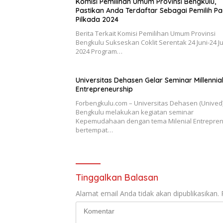
Komisi Pemilihan Umum Provinsi Bengkulu,
Pastikan Anda Terdaftar Sebagai Pemilih P
Pilkada 2024
Berita Terkait Komisi Pemilihan Umum Provinsi
Bengkulu Sukseskan Coklit Serentak 24 Juni-24 Ju
2024 Program…
Universitas Dehasen Gelar Seminar Millennia
Entrepreneurship
Forbengkulu.com – Universitas Dehasen (Unived
Bengkulu melakukan kegiatan seminar
Kepemudahaan dengan tema Milenial Entrepren
bertempat…
Tinggalkan Balasan
Alamat email Anda tidak akan dipublikasikan.