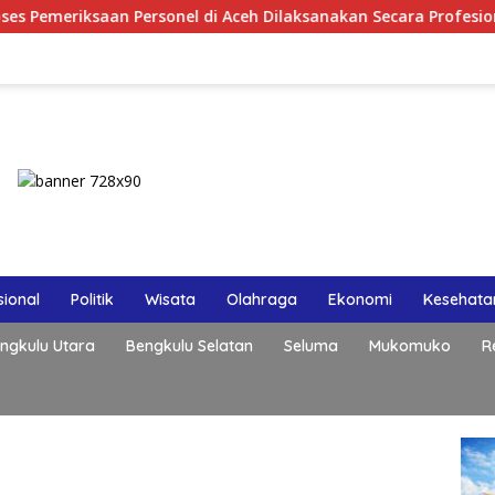
an Personel di Aceh Dilaksanakan Secara Profesional dan Trans
ional
Politik
Wisata
Olahraga
Ekonomi
Kesehata
ngkulu Utara
Bengkulu Selatan
Seluma
Mukomuko
R