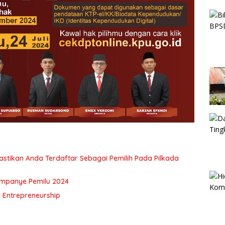
astikan Anda Terdaftar Sebagai Pemilih Pada Pilkada
mpanye Pemilu 2024
l Entrepreneurship