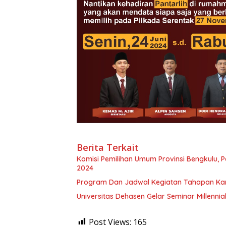
Berita Terkait
Komisi Pemilihan Umum Provinsi Bengkulu, P
2024
Program Dan Jadwal Kegiatan Tahapan Ka
Universitas Dehasen Gelar Seminar Millennia
Post Views:
165