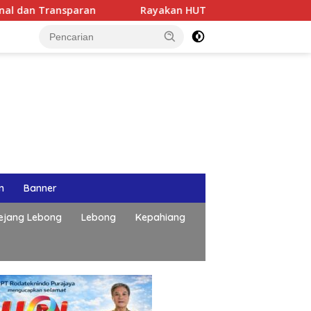
paran
Rayakan HUT ke-50 Bahlil Lahadalia, DPD Golkar 
n
Banner
ejang Lebong
Lebong
Kepahiang