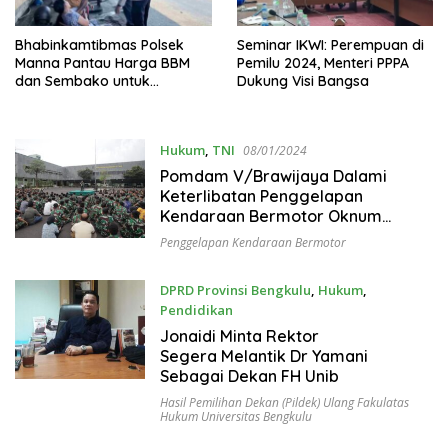
Bhabinkamtibmas Polsek
Seminar IKWI: Perempuan di
Manna Pantau Harga BBM
Pemilu 2024, Menteri PPPA
dan Sembako untuk
Dukung Visi Bangsa
Antisipasi Kelangkaan
Hukum
,
TNI
08/01/2024
Pomdam V/Brawijaya Dalami
Keterlibatan Penggelapan
Kendaraan Bermotor Oknum
Prajurit TNI-AD
Penggelapan Kendaraan Bermotor
DPRD Provinsi Bengkulu
,
Hukum
,
Pendidikan
06/12/2023
Jonaidi Minta Rektor
Segera Melantik Dr Yamani
Sebagai Dekan FH Unib
Hasil Pemilihan Dekan (Pildek) Ulang Fakulatas
Hukum Universitas Bengkulu