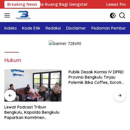
Langsung
an : Tidak Ada Ruang Bagi Gengster
Breaking News
Lewat Podcast Tr
ke
konten
Indeks
Kode Etik
Redaksi
Disclaimer
Pedoman Pemberita
Hukum
Publik Desak Komisi IV DPRD
Provinsi Bengkulu Tinjau
Polemik Bika Coffee, Soroti
Dugaan Pergeseran Konsep
Family Cafe
Lewat Podcast Tribun
Bengkulu, Kapolda Bengkulu
Paparkan Komitmen
Mewujudkan Polri yang
Profesional dan Humanis